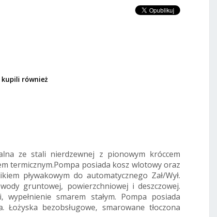
 kupili również
1 050,00 PLN
a do
853,66 PLN netto
2 614,00 PLN
2 125,20 PLN netto
DODAJ DO KOSZYKA
alna ze stali nierdzewnej z pionowym króccem
niem termicznym.Pompa posiada kosz wlotowy oraz
znikiem pływakowym do automatycznego Zał/Wył.
ody gruntowej, powierzchniowej i deszczowej.
mi, wypełnienie smarem stałym. Pompa posiada
cza. Łożyska bezobsługowe, smarowane tłoczona