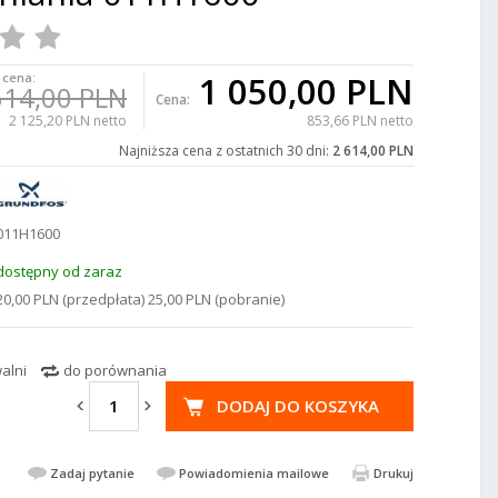
1 050,00 PLN
 cena:
614,00 PLN
Cena:
2 125,20 PLN netto
853,66 PLN netto
Najniższa cena z ostatnich 30 dni:
2 614,00 PLN
011H1600
dostępny od zaraz
20,00 PLN (przedpłata) 25,00 PLN (pobranie)
alni
do porównania
DODAJ DO KOSZYKA
Zadaj pytanie
Powiadomienia mailowe
Drukuj