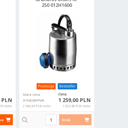
250 012H1600
pompa zatapialna
Promocja
Bestseller
Cena:
Stara cena
0 PLN
1 259,00 PLN
3 132,00 PLN
LN netto
2 546,34 PLN netto
1 023,58 PLN netto
ka
brak