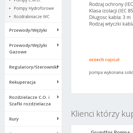
Rodzaj ochrony (IEC
Pompy Hydroforowe
Klasa izolacji (IEC 85
Rozdrabniacze WC
Długosc kabla: 3 m
Rodzaj wtyczki kab
Przewody/Wężyki
Przewody/Wężyki
Gazowe
orzech
napisał:
Regulatory/Sterowniki
pompa wykonana solidn
Rekuperacja
Rozdzielacze C.O. i
Szafki rozdzielacza
Klienci którzy ku
Rury
Grundfos Pompa