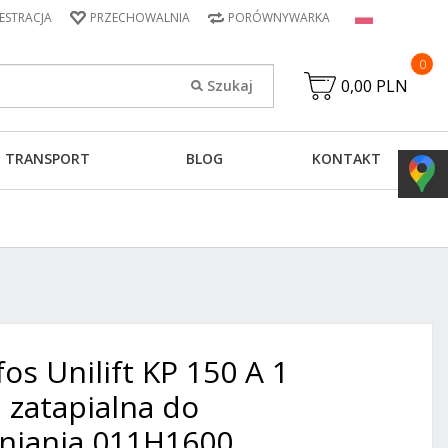
JESTRACJA
PRZECHOWALNIA
PORÓWNYWARKA
0
0,00 PLN
TRANSPORT
BLOG
KONTAKT
os Unilift KP 150 A 1
zatapialna do
niania 011H1600