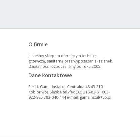
O firmie
Jesteśmy sklepem oferującym technikę
grzewczą, sanitarną oraz wyposażanie łazienek.
Działalność rozpoczęliśmy od roku 2005.
Dane kontaktowe
P.H.U. Gama-Instal ul. Centralna 48 43-210
Kobiór woj. Śląskie tel./fax (32) 218-82-81 603-
922-985 783-040-444 e-mail: gamainstal@vp.pl