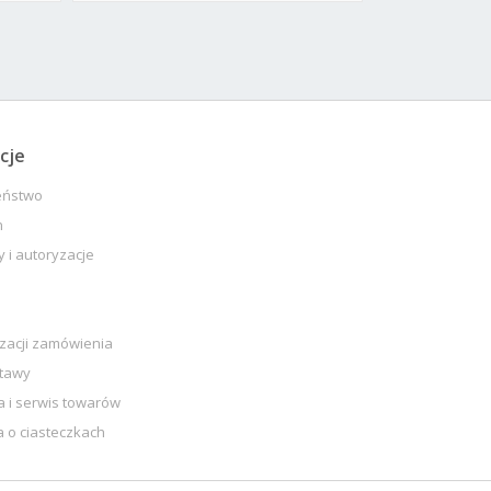
cje
eństwo
n
y i autoryzacje
izacji zamówienia
stawy
 i serwis towarów
a o ciasteczkach