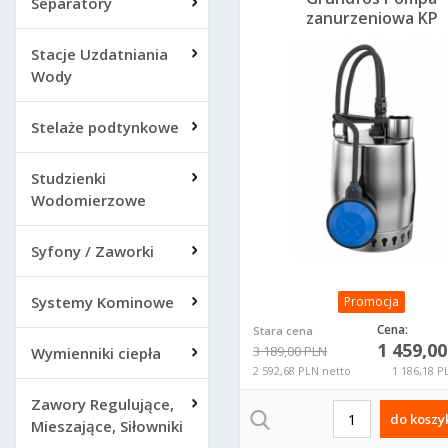
Separatory
zanurzeniowa KP
250-A1 z pływakiem
Stacje Uzdatniania
012H1800
Wody
Stelaże podtynkowe
Studzienki
Wodomierzowe
Syfony / Zaworki
Systemy Kominowe
Promocja
Cena:
Stara cena
1 459,0
3 189,00 PLN
Wymienniki ciepła
2 592,68 PLN netto
1 186,18 P
Zawory Regulujące,
do koszy
Mieszające, Siłowniki