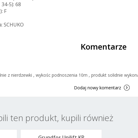
 34-5): 68
): F
la: SCHUKO
Komentarze
ie z nierdzewki , wykośc podnoszenia 10m , produkt solidnie wykon
Dodaj nowy komentarz
pili ten produkt, kupili również
Grundfos Unilift KP