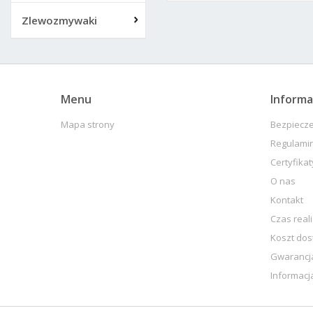
Zlewozmywaki
Menu
Informa
Mapa strony
Bezpiecz
Regulami
Certyfikat
O nas
Kontakt
Czas real
Koszt do
Gwarancja
Informacj