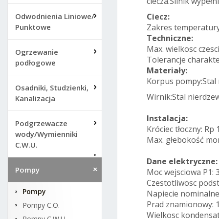
ciecza.Silnik wypeł
Odwodnienia Liniowe/
Ciecz:
Punktowe
Zakres temperatury 
Techniczne:
Max. wielkosc czesc
Ogrzewanie
Tolerancje charakte
podłogowe
Materiały:
Korpus pompy:Stal
Osadniki, Studzienki,
Wirnik:Stal nierdze
Kanalizacja
Instalacja:
Podgrzewacze
Króciec tłoczny: Rp 
wody/Wymienniki
Max. głebokość mo
C.W.U.
Dane elektryczne:
Pompy
Moc wejsciowa P1: 
Czestotliwosc pods
Pompy
Napiecie nominalne:
Prad znamionowy: 1
Pompy C.O.
Wielkosc kondensato
Pompy C.W.U.