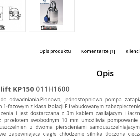
Opis produktu
Komentarze [1]
Klienci
dfos Unilift KP 150 A 1 Pompa zatapialn
dniania 011H1600
Opis
lift KP150
011H1600
do odwadniania.Pionowa, jednostopniowa pompa zatapi
iem 1-fazowym z klasa izolacji F i wbudowanym zabezpiecze
zenia i jest dostarczana z 3m kablem zasilajacym i łac
 z przelotem swobodnym 10 mm umożliwia pompowanie w
szczelnien z dwoma pierscieniami samouszczelniajacy
e zapewniajaca ciagłe chłodzenie silnika tłoczona cie