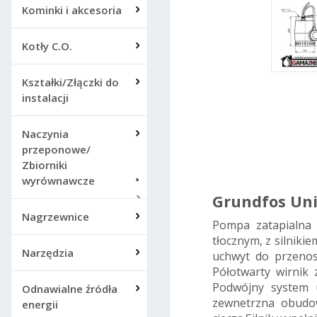
Kominki i akcesoria
Kotły C.O.
Kształki/Złączki do
instalacji
Grun
Naczynia
odwa
przeponowe/
Zbiorniki
wyrównawcze
Grundfos Uni
Nagrzewnice
Pompa zatapialna 
tłocznym, z silnik
Narzędzia
uchwyt do przenos
Półotwarty wirnik
Podwójny system u
Odnawialne źródła
zewnetrzna obudow
energii