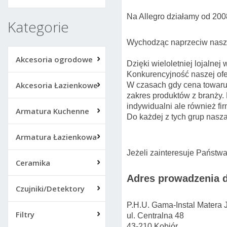
Na Allegro działamy od 200
Kategorie
Wychodząc naprzeciw naszym
Akcesoria ogrodowe
Dzięki wieloletniej lojalne
Konkurencyjność naszej ofer
Akcesoria Łazienkowe
W czasach gdy cena towaru n
zakres produktów z branży.
indywidualni ale również f
Armatura Kuchenne
Do każdej z tych grup nasz
Armatura Łazienkowa
Jeżeli zainteresuje Państw
Ceramika
Adres prowadzenia d
Czujniki/Detektory
P.H.U. Gama-Instal Matera 
Filtry
ul. Centralna 48
43-210 Kobiór