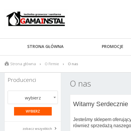
STRONA GŁÓWNA
PROMOCJE
Strona główna
O Firmie
O nas
Producenci
O nas
wybierz
Witamy Serdecznie
Jesteśmy sklepem oferujący
również sprzedażą naszego
zobacz wszystkich