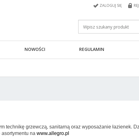
ZALOGUJ SIĘ
RE
NOWOŚCI
REGULAMIN
m technikę grzewczą, sanitarną oraz wyposażanie łazienek. Dz
 asortymentu na
www.allegro.pl