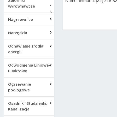
Zbiorniki
Numer telefonu: (32) 218-8
wyrównawcze
Nagrzewnice
Narzędzia
Odnawialne źródła
energii
Odwodnienia Liniowe/
Punktowe
Ogrzewanie
podłogowe
Osadniki, Studzienki,
Kanalizacja