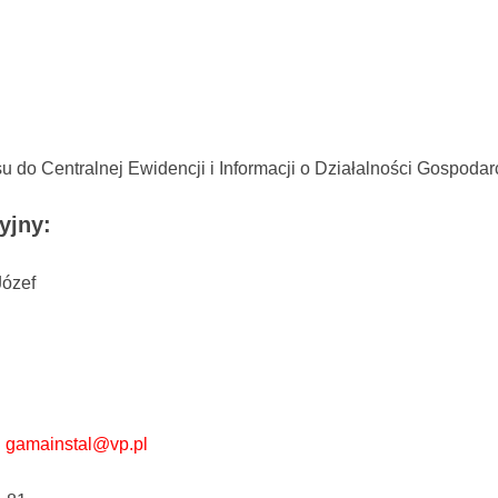
u do Centralnej Ewidencji i Informacji o Działalności Gospoda
yjny:
Józef
:
gamainstal@vp.pl