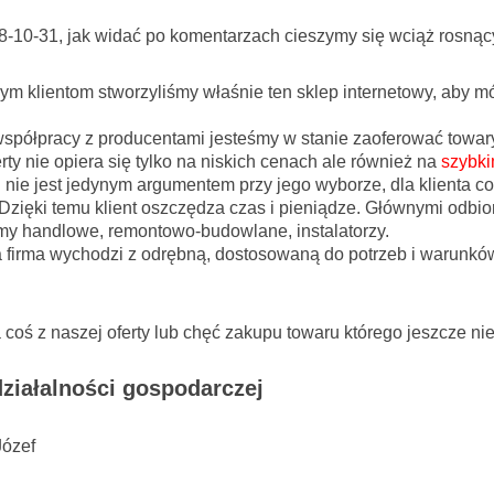
8-10-31, jak widać po komentarzach cieszymy się wciąż rosną
 klientom stworzyliśmy właśnie ten sklep internetowy, aby mó
j współpracy z producentami jesteśmy w stanie zaoferować towa
ty nie opiera się tylko na niskich cenach ale również na
szybki
ie jest jedynym argumentem przy jego wyborze, dla klienta cor
 Dzięki temu klient oszczędza czas i pieniądze. Głównymi odbi
irmy handlowe, remontowo-budowlane, instalatorzy.
a firma wychodzi z odrębną, dostosowaną do potrzeb i warunków
a coś z naszej oferty lub chęć zakupu towaru którego jeszcze 
ziałalności gospodarczej
Józef