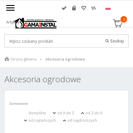
0
Artykuły
Strona główna
Akcesoria ogrodowe
Akcesoria ogrodowe
Sortowanie:
domyślne
od A do Z
od Z do A
od najtańszych
od najdroższych