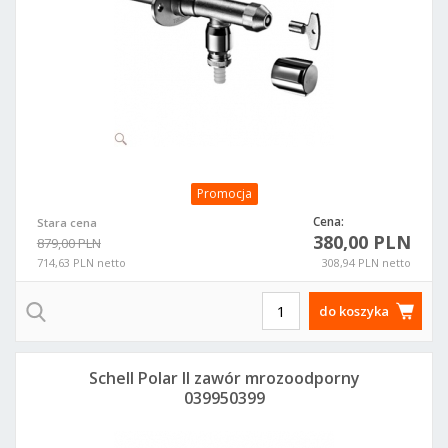
Promocja
Cena:
Stara cena
380,00 PLN
879,00 PLN
714,63 PLN netto
308,94 PLN netto
do koszyka
Schell Polar II zawór mrozoodporny
039950399