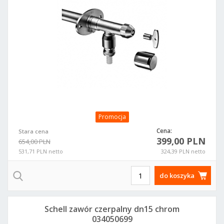
Promocja
Cena:
Stara cena
399,00 PLN
654,00 PLN
531,71 PLN netto
324,39 PLN netto
do koszyka
Schell zawór czerpalny dn15 chrom
034050699