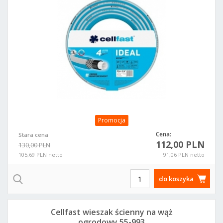
Promocja
Cena:
Stara cena
112,00 PLN
130,00 PLN
105,69 PLN netto
91,06 PLN netto
do koszyka
Cellfast wieszak ścienny na wąż
ogrodowy 55-993