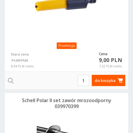
Promocja
Cena:
Stara cena
9,00 PLN
11,00 PLN
8,94 PLN netto
7,32 PLN netto
do koszyka
Schell Polar II set zawór mrozoodporny
039970399