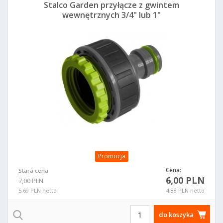
Stalco Garden przyłącze z gwintem
wewnętrznych 3/4" lub 1"
Promocja
Cena:
Stara cena
6,00 PLN
7,00 PLN
5,69 PLN netto
4,88 PLN netto
do koszyka