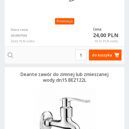
Promocja
Cena:
Stara cena
24,00 PLN
32,00 PLN
26,02 PLN netto
19,51 PLN netto
do koszyka
Deante zawór do zimnej lub zmieszanej
wody dn15 BEZ122L