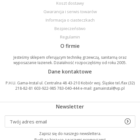
Koszt dostawy
Gwarancja i serwis towarów
Informacja o ciasteczkach
Bezpieczeństwo
Regulamin
O firmie
Jesteśmy sklepem oferującym technikę grzewczą, sanitarną oraz
wyposażanie łazienek. Działalność rozpoczęliśmy od roku 2005.
Dane kontaktowe
P.H.U. Gama-Instal ul. Centralna 48 43-210 Kobiór woj. Śląskie tel./fax (32)
218-82-81 603-922-985 783-040-444 e-mail: gamainstal@vp.pl
Newsletter
Zapisz się do naszego newslettera.
Bądź na bieżąco z naszymi promocjami!