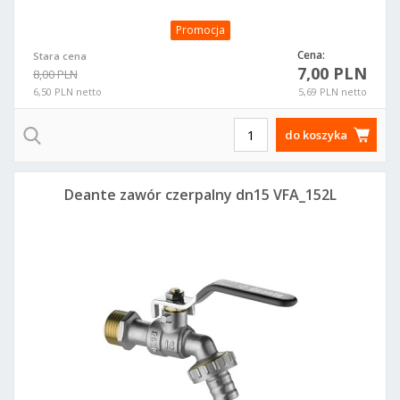
Promocja
Cena:
Stara cena
7,00 PLN
8,00 PLN
6,50 PLN netto
5,69 PLN netto
do koszyka
Deante zawór czerpalny dn15 VFA_152L