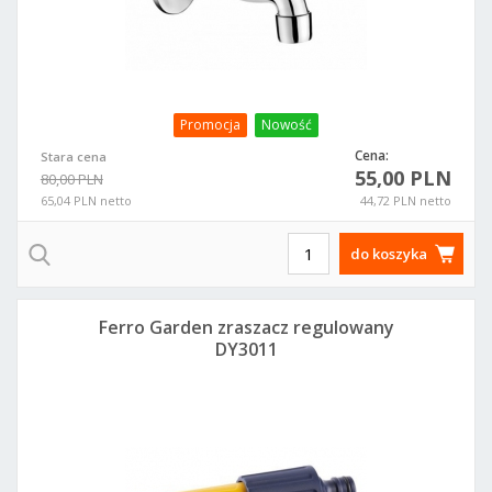
Promocja
Nowość
Cena:
Stara cena
55,00 PLN
80,00 PLN
65,04 PLN netto
44,72 PLN netto
do koszyka
Ferro Garden zraszacz regulowany
DY3011