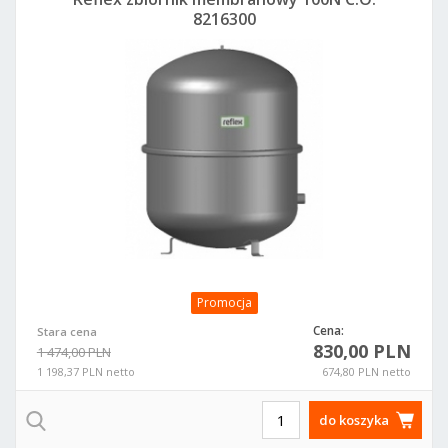
8216300
Promocja
Cena:
Stara cena
830,00 PLN
1 474,00 PLN
1 198,37 PLN netto
674,80 PLN netto
do koszyka