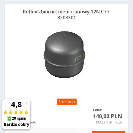
Reflex zbiornik membranowy 12N C.O.
8203301
Promocja
Cena:
Stara cena
140,00 PLN
215,00 PLN
174,80 PLN netto
113,82 PLN netto