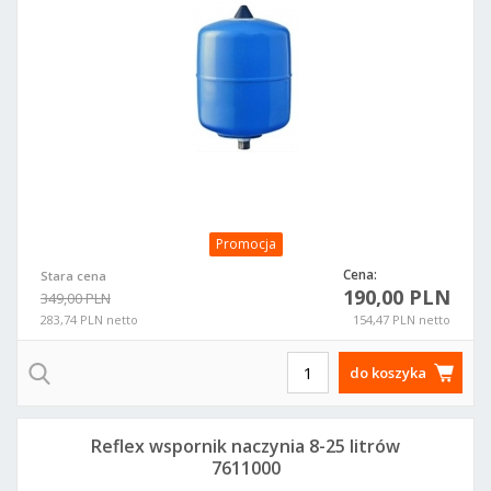
Promocja
Cena:
Stara cena
190,00 PLN
349,00 PLN
283,74 PLN netto
154,47 PLN netto
do koszyka
Reflex wspornik naczynia 8-25 litrów
7611000