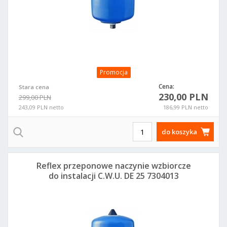
Promocja
Cena:
Stara cena
230,00 PLN
299,00 PLN
243,09 PLN netto
186,99 PLN netto
do koszyka
Reflex przeponowe naczynie wzbiorcze
do instalacji C.W.U. DE 25 7304013