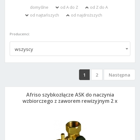
domyślne
od A do Z
od Z do A
od najtańszych
od najdroższych
Producenci:
wszyscy
1
2
Następna
Afriso szybkozłącze ASK do naczynia
wzbiorczego z zaworem rewizyjnym 2 x
3/4 GW - 77924