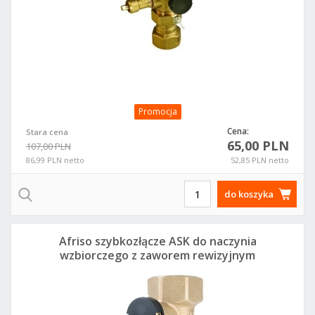
Promocja
Cena:
Stara cena
65,00 PLN
107,00 PLN
86,99 PLN netto
52,85 PLN netto
do koszyka
Afriso szybkozłącze ASK do naczynia
wzbiorczego z zaworem rewizyjnym
2xGW G1 77934