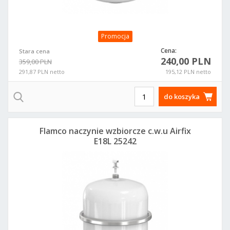
Promocja
Cena:
Stara cena
240,00 PLN
359,00 PLN
291,87 PLN netto
195,12 PLN netto
do koszyka
Flamco naczynie wzbiorcze c.w.u Airfix
E18L 25242