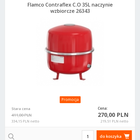
Flamco Contraflex C.O 35L naczynie
wzbiorcze 26343
Promocja
Cena:
Stara cena
270,00 PLN
411,00 PLN
334,15 PLN netto
219,51 PLN netto
do koszyka