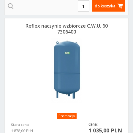
do koszyka
Reflex naczynie wzbiorcze C.W.U. 60
7306400
Promocja
Cena:
Stara cena
1 035,00 PLN
1 878,00 PLN