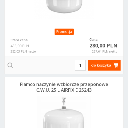
Promocja
Cena:
Stara cena
280,00 PLN
433,00 PLN
352,03 PLN netto
227,64 PLN netto
do koszyka
Flamco naczynie wzbiorcze przeponowe
C.W.U. 25 L AIRFIX E 25243