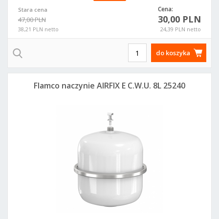
Cena:
Stara cena
30,00 PLN
47,00 PLN
38,21 PLN netto
24,39 PLN netto
do koszyka
Flamco naczynie AIRFIX E C.W.U. 8L 25240