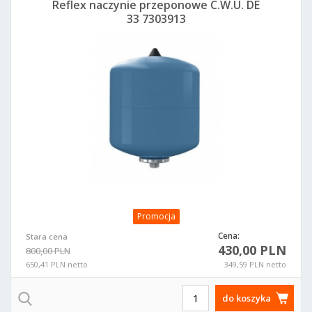
Reflex naczynie przeponowe C.W.U. DE
33 7303913
Promocja
Cena:
Stara cena
430,00 PLN
800,00 PLN
650,41 PLN netto
349,59 PLN netto
do koszyka