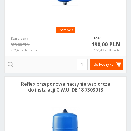
Promocja
Cena:
Stara cena
190,00 PLN
323,00 PLN
262,60 PLN netto
154,47 PLN netto
do koszyka
Reflex przeponowe naczynie wzbiorcze
do instalacji C.W.U. DE 18 7303013