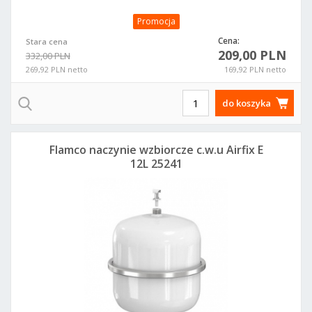
Promocja
Cena:
Stara cena
209,00 PLN
332,00 PLN
269,92 PLN netto
169,92 PLN netto
do koszyka
Flamco naczynie wzbiorcze c.w.u Airfix E
12L 25241