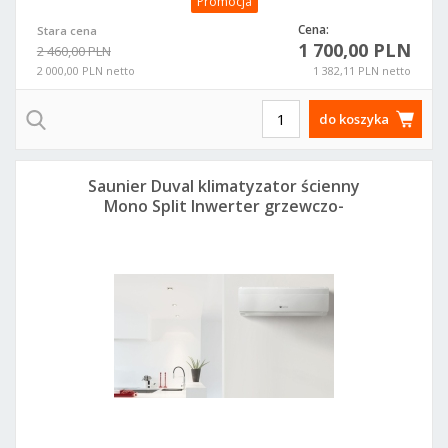
Promocja
Cena:
Stara cena
1 700,00 PLN
2 460,00 PLN
2 000,00 PLN netto
1 382,11 PLN netto
do koszyka
Saunier Duval klimatyzator ścienny
Mono Split Inwerter grzewczo-
chłodzący SDH19-025NW