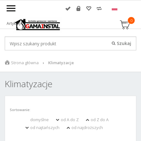
0
Artykuły
Strona główna
Klimatyzacje
Klimatyzacje
Sortowanie:
domyślne
od A do Z
od Z do A
od najtańszych
od najdroższych