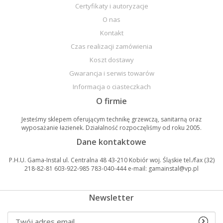
Certyfikaty i autoryzacje
O nas
Kontakt
Czas realizacji zamówienia
Koszt dostawy
Gwarancja i serwis towarów
Informacja o ciasteczkach
O firmie
Jesteśmy sklepem oferującym technikę grzewczą, sanitarną oraz
wyposażanie łazienek. Działalność rozpoczęliśmy od roku 2005.
Dane kontaktowe
P.H.U. Gama-Instal ul. Centralna 48 43-210 Kobiór woj. Śląskie tel./fax (32)
218-82-81 603-922-985 783-040-444 e-mail: gamainstal@vp.pl
Newsletter