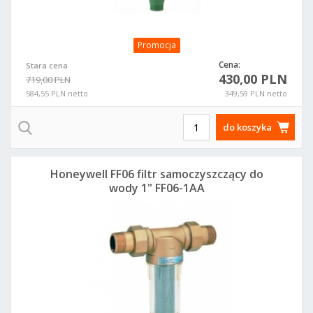
Promocja
Cena:
Stara cena
430,00 PLN
719,00 PLN
584,55 PLN netto
349,59 PLN netto
do koszyka
Honeywell FF06 filtr samoczyszczący do
wody 1" FF06-1AA