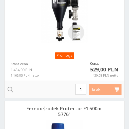
Promocja
Cena:
Stara cena
529,00 PLN
1 434,00 PLN
1 165,85 PLN netto
430,08 PLN netto
brak
Fernox środek Protector F1 500ml
57761