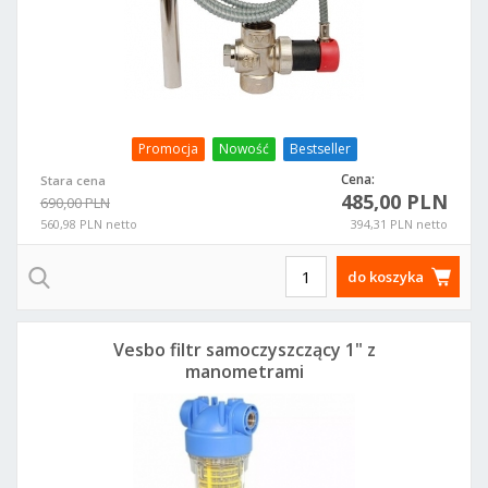
Promocja
Nowość
Bestseller
Cena:
Stara cena
485,00 PLN
690,00 PLN
560,98 PLN netto
394,31 PLN netto
do koszyka
Vesbo filtr samoczyszczący 1" z
manometrami