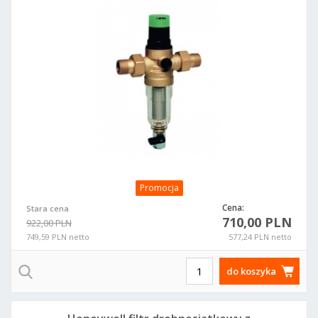
Promocja
Cena:
Stara cena
710,00 PLN
922,00 PLN
749,59 PLN netto
577,24 PLN netto
do koszyka