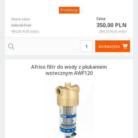
Promocja
Cena:
Stara cena
350,00 PLN
500,00 PLN
406,50 PLN netto
284,55 PLN netto
do koszyka
Afriso filtr do wody z płukaniem
wstecznym AWF120