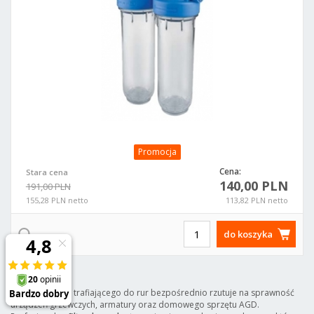
Promocja
Cena:
Stara cena
140,00 PLN
191,00 PLN
155,28 PLN netto
113,82 PLN netto
do koszyka
Jakość czynnika trafiającego do rur bezpośrednio rzutuje na sprawność
urządzeń grzewczych, armatury oraz domowego sprzętu AGD.