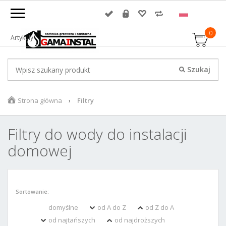
0
Artykuły
Strona główna
Filtry
Filtry do wody do instalacji
domowej
Sortowanie:
domyślne
od A do Z
od Z do A
od najtańszych
od najdroższych