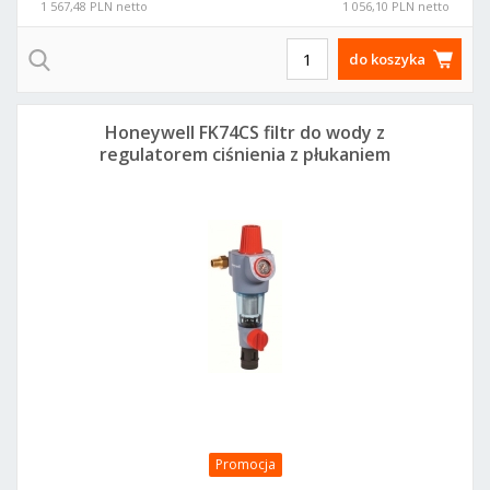
1 567,48 PLN netto
1 056,10 PLN netto
do koszyka
Honeywell FK74CS filtr do wody z
regulatorem ciśnienia z płukaniem
wstecznym dn20
Promocja