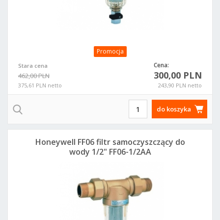
Promocja
Cena:
Stara cena
300,00 PLN
462,00 PLN
375,61 PLN netto
243,90 PLN netto
do koszyka
Honeywell FF06 filtr samoczyszczący do
wody 1/2" FF06-1/2AA