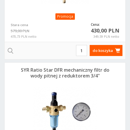
Promocja
Cena:
Stara cena
430,00 PLN
579,00 PLN
470,73 PLN netto
349,59 PLN netto
do koszyka
SYR Ratio Star DFR mechaniczny filtr do
wody pitnej z reduktorem 3/4"
5315.20.100