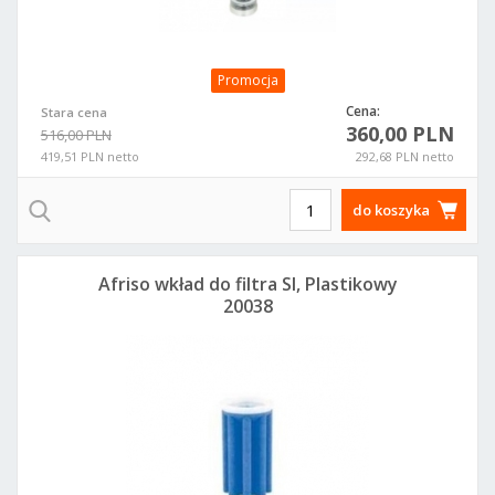
Promocja
Cena:
Stara cena
360,00 PLN
516,00 PLN
419,51 PLN netto
292,68 PLN netto
do koszyka
Afriso wkład do filtra SI, Plastikowy
20038