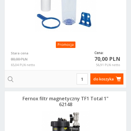
Promocja
Cena:
Stara cena
70,00 PLN
80,00 PLN
65,04 PLN netto
56,91 PLN netto
do koszyka
Fernox filtr magnetyczny TF1 Total 1"
62148