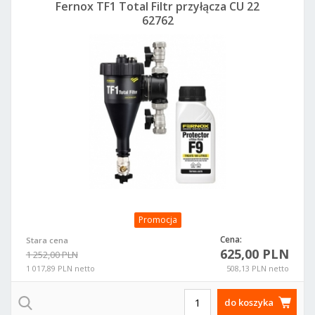
Fernox TF1 Total Filtr przyłącza CU 22
62762
Promocja
Cena:
Stara cena
625,00 PLN
1 252,00 PLN
1 017,89 PLN netto
508,13 PLN netto
do koszyka