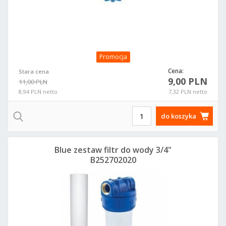
Promocja
Cena:
Stara cena
9,00 PLN
11,00 PLN
8,94 PLN netto
7,32 PLN netto
do koszyka
Blue zestaw filtr do wody 3/4"
B252702020