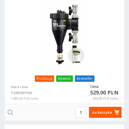
Promocja
Nowość
Bestseller
Cena:
Stara cena
529,00 PLN
1 340,00 PLN
1 089,43 PLN netto
430,08 PLN netto
do koszyka