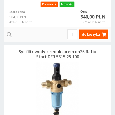
Promocja
Nowość
Cena:
Stara cena
340,00 PLN
504,00 PLN
409,76 PLN netto
276,42 PLN netto
do koszyka
Syr filtr wody z reduktorem dn25 Ratio
Start DFR 5315.25.100