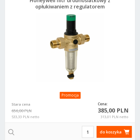
Honeywell filtr drobnosiatkowy z
opłukiwaniem z regulatorem
ciśnieniowym FK06-3/4AA
Promocja
Cena:
Stara cena
385,00 PLN
656,00 PLN
533,33 PLN netto
313,01 PLN netto
do koszyka