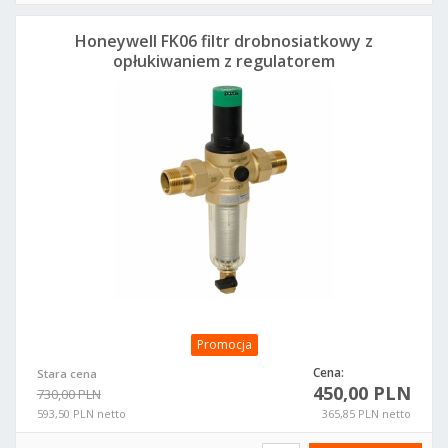
Honeywell FK06 filtr drobnosiatkowy z
opłukiwaniem z regulatorem
ciśnieniowym
Promocja
Cena:
Stara cena
450,00 PLN
730,00 PLN
593,50 PLN netto
365,85 PLN netto