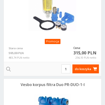
Promocja
Cena:
Stara cena
315,00 PLN
595,00 PLN
483,74 PLN netto
256,10 PLN netto
do koszyka
Vesbo korpus filtra Duo PR-DUO-1-I