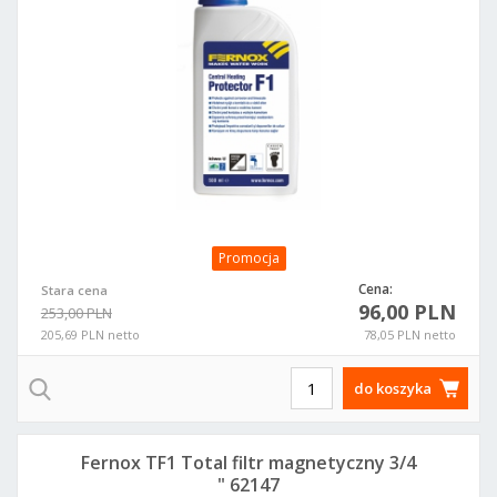
Promocja
Cena:
Stara cena
96,00 PLN
253,00 PLN
205,69 PLN netto
78,05 PLN netto
do koszyka
Fernox TF1 Total filtr magnetyczny 3/4
" 62147