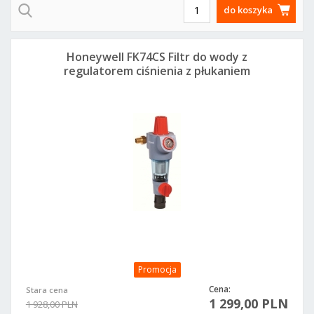
do koszyka
Honeywell FK74CS Filtr do wody z
regulatorem ciśnienia z płukaniem
wstecznym DN 25 1cal
Promocja
Cena:
Stara cena
1 299,00 PLN
1 928,00 PLN