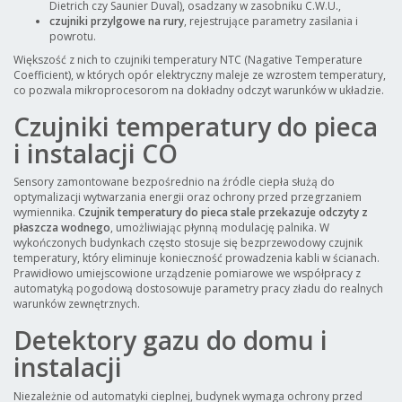
Dietrich czy Saunier Duval), osadzany w zasobniku C.W.U.,
czujniki przylgowe na rury
, rejestrujące parametry zasilania i
powrotu.
Większość z nich to czujniki temperatury NTC (Nagative Temperature
Coefficient), w których opór elektryczny maleje ze wzrostem temperatury,
co pozwala mikroprocesorom na dokładny odczyt warunków w układzie.
Czujniki temperatury do pieca
i instalacji CO
Sensory zamontowane bezpośrednio na źródle ciepła służą do
optymalizacji wytwarzania energii oraz ochrony przed przegrzaniem
wymiennika.
Czujnik temperatury do pieca stale przekazuje odczyty z
płaszcza wodnego
, umożliwiając płynną modulację palnika. W
wykończonych budynkach często stosuje się bezprzewodowy czujnik
temperatury, który eliminuje konieczność prowadzenia kabli w ścianach.
Prawidłowo umiejscowione urządzenie pomiarowe we współpracy z
automatyką pogodową dostosowuje parametry pracy zładu do realnych
warunków zewnętrznych.
Detektory gazu do domu i
instalacji
Niezależnie od automatyki cieplnej, budynek wymaga ochrony przed