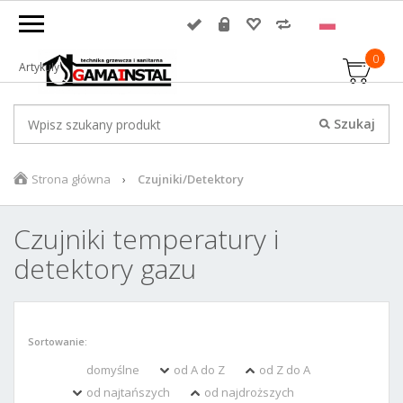
0
Artykuły
Strona główna
Czujniki/Detektory
Czujniki temperatury i
detektory gazu
Sortowanie:
domyślne
od A do Z
od Z do A
od najtańszych
od najdroższych