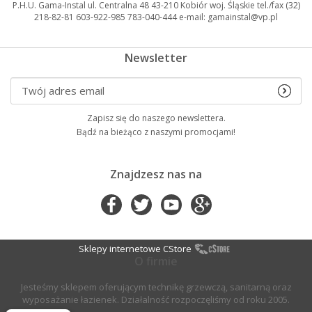
P.H.U. Gama-Instal ul. Centralna 48 43-210 Kobiór woj. Śląskie tel./fax (32)
218-82-81 603-922-985 783-040-444 e-mail: gamainstal@vp.pl
Newsletter
Zapisz się do naszego newslettera.
Bądź na bieżąco z naszymi promocjami!
Znajdzesz nas na
Sklepy internetowe CStore
O firmie
Jesteśmy sklepem oferującym technikę grzewczą, sanitarną oraz
wyposażanie łazienek. Działalność rozpoczęliśmy od roku 2005.