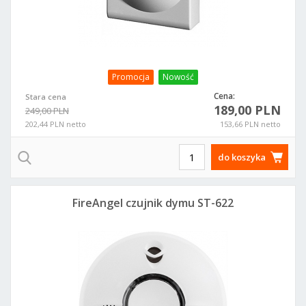
Promocja
Nowość
Cena:
Stara cena
189,00 PLN
249,00 PLN
202,44 PLN netto
153,66 PLN netto
do koszyka
FireAngel czujnik dymu ST-622