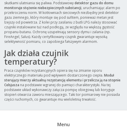
skutkami ulatniania się paliwa. Podstawowy
detektor gazu do domu
monitoruje stężenie niebezpiecznych substancji
, uruchamiając alarm po
przekroczeniu norm. W kotłowniach sieciowych niezbędny jest detektor
gazu ziemnego, który montuje się pod sufitem, ponieważ metan jest
lżejszy od powietrza. Z kolei przy zasilaniu z butli LPG należy stosować
czujniki instalowane tuż nad podłogą, ze względu na większą gęstość
propanu-butanu. Ochronę uzupełniają sensory dymu i zalania (np.
FireAngel, Salus). Każdy certyfikowany czujnik gwarantuje wysoką
selektywność pomiaru, co zapobiega fałszywym alarmom.
Jak działa czujnik
temperatury?
Praca czujników rezystancyjnych opiera się na zmianie oporu
elektrycznego materiału pod wpływem dostarczonego ciepła.
Moduł
sterujący mierzy aktualną rezystancję elementu i przelicza ją na stopnie
Celsjusza
na podstawie wgranej do pamięci charakterystyki. Na tej
podstawie układ wykonawczy załącza pompę obiegową lub koryguje
stopień otwarcia zaworu mieszającego. Taki tor pomiarowy nie posiada
części ruchomych, co gwarantuje mu wieloletnią trwałość.
Menu