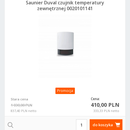
Saunier Duval czujnik temperatury
zewnętrznej 0020101141
Promocja
Cena:
Stara cena
410,00 PLN
1 030,00 PLN
837,40 PLN netto
333,33 PLN netto
do koszyka