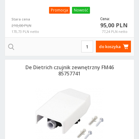
Promocja
Nowość
Cena:
Stara cena
95,00 PLN
210,00 PLN
170,73 PLN netto
77,24 PLN netto
do koszyka
De Dietrich czujnik zewnętrzny FM46
85757741