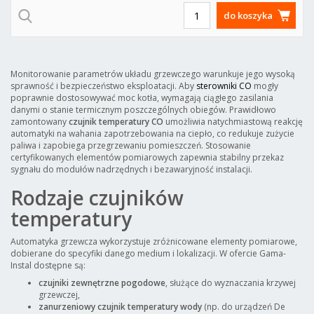
do koszyka
Monitorowanie parametrów układu grzewczego warunkuje jego wysoką
sprawność i bezpieczeństwo eksploatacji. Aby
sterowniki CO
mogły
poprawnie dostosowywać moc kotła, wymagają ciągłego zasilania
danymi o stanie termicznym poszczególnych obiegów. Prawidłowo
zamontowany
czujnik temperatury CO
umożliwia natychmiastową reakcję
automatyki na wahania zapotrzebowania na ciepło, co redukuje zużycie
paliwa i zapobiega przegrzewaniu pomieszczeń. Stosowanie
certyfikowanych elementów pomiarowych zapewnia stabilny przekaz
sygnału do modułów nadrzędnych i bezawaryjność instalacji.
Rodzaje czujników
temperatury
Automatyka grzewcza wykorzystuje zróżnicowane elementy pomiarowe,
dobierane do specyfiki danego medium i lokalizacji. W ofercie Gama-
Instal dostępne są:
czujniki zewnętrzne pogodowe
, służące do wyznaczania krzywej
grzewczej,
zanurzeniowy czujnik temperatury wody
(np. do urządzeń De