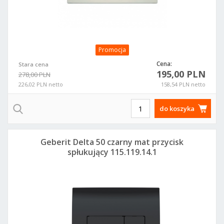
Promocja
Cena:
Stara cena
195,00 PLN
278,00 PLN
226,02 PLN netto
158,54 PLN netto
do koszyka
Geberit Delta 50 czarny mat przycisk
spłukujący 115.119.14.1