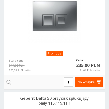
Promocja
Cena:
Stara cena
235,00 PLN
314,00 PLN
255,28 PLN netto
191,06 PLN netto
do koszyka
Geberit Delta 50 przycisk spłukujący
biały 115.119.11.1