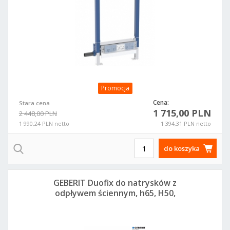
Promocja
Cena:
Stara cena
1 715,00 PLN
2 448,00 PLN
1 990,24 PLN netto
1 394,31 PLN netto
do koszyka
GEBERIT Duofix do natrysków z
odpływem ściennym, h65, H50,
111.593.00.1