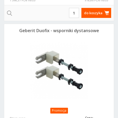
1 398,37 PLN netto
978,86 PLN netto
do koszyka
Geberit Duofix - wsporniki dystansowe
Promocja
Cena: