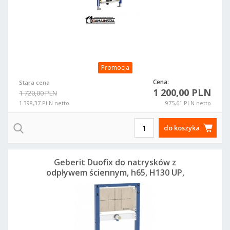
Promocja
Cena:
Stara cena
1 200,00 PLN
1 720,00 PLN
1 398,37 PLN netto
975,61 PLN netto
do koszyka
Geberit Duofix do natrysków z
odpływem ściennym, h65, H130 UP,
111.581.00.2