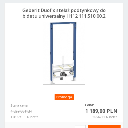
Geberit Duofix stelaż podtynkowy do
bidetu uniwersalny H112 111.510.00.2
Promocja
Cena:
Stara cena
1 189,00 PLN
1 829,00 PLN
1 486,99 PLN netto
966,67 PLN netto