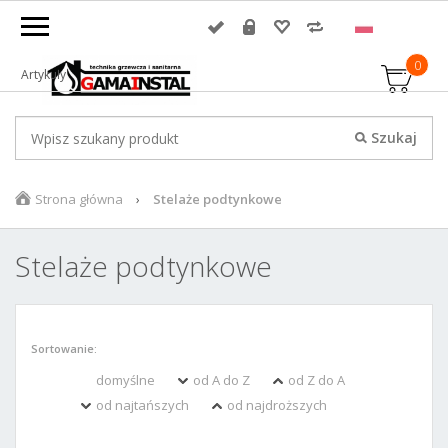
0
Artykuły
Strona główna
Stelaże podtynkowe
Stelaże podtynkowe
Sortowanie:
domyślne
od A do Z
od Z do A
od najtańszych
od najdroższych