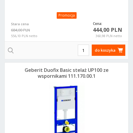
Promocja
Cena:
Stara cena
444,00 PLN
684,00 PLN
556,10 PLN netto
360,98 PLN netto
do koszyka
Geberit Duofix Basic stelaż UP100 ze
wspornikami 111.170.00.1