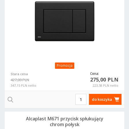
Promocja
Cena:
Stara cena
275,00 PLN
427,00 PLN
347,15 PLN netto
223,58 PLN netto
do koszyka
Alcaplast M671 przycisk spłukujący
chrom połysk