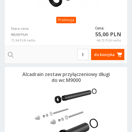
Promocja
Cena:
Stara cena
55,00 PLN
88,00 PLN
71,54 PLN netto
44,72 PLN netto
do koszyka
Alcadrain zestaw przyłączeniowy długi
do wc M9000