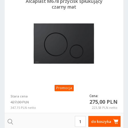
Alcaplast M678 przycisk spłukujący
czarny mat
Promocja
Cena:
Stara cena
275,00 PLN
427,00 PLN
347,15 PLN netto
223,58 PLN netto
do koszyka