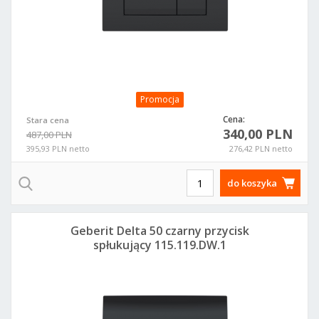
Promocja
Cena:
Stara cena
340,00 PLN
487,00 PLN
395,93 PLN netto
276,42 PLN netto
do koszyka
Geberit Delta 50 czarny przycisk
spłukujący 115.119.DW.1