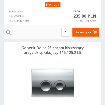
Promocja
Cena:
Stara cena
235,00 PLN
314,00 PLN
255,28 PLN netto
191,06 PLN netto
do koszyka
Geberit Delta 25 chrom błyszczący
przycisk spłukujący 115.125.21.5