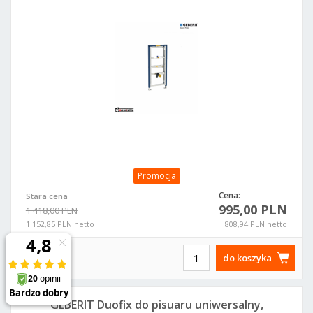
Promocja
Cena:
Stara cena
995,00 PLN
1 418,00 PLN
1 152,85 PLN netto
808,94 PLN netto
do koszyka
GEBERIT Duofix do pisuaru uniwersalny,