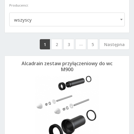
Producenci:
wszyscy
...
1
2
3
5
Następna
Alcadrain zestaw przyłączeniowy do wc
M900