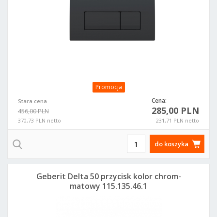
Promocja
Cena:
Stara cena
285,00 PLN
456,00 PLN
370,73 PLN netto
231,71 PLN netto
do koszyka
Geberit Delta 50 przycisk kolor chrom-
matowy 115.135.46.1