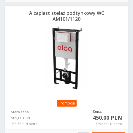
Alcaplast stelaż podtynkowy WC
AM101/1120
Promocja
Cena:
Stara cena
450,00 PLN
905,00 PLN
735,77 PLN netto
365,85 PLN netto