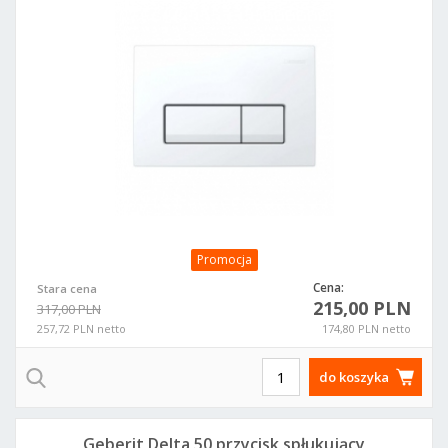
Promocja
Cena:
Stara cena
215,00 PLN
317,00 PLN
257,72 PLN netto
174,80 PLN netto
do koszyka
Geberit Delta 50 przycisk spłukujący