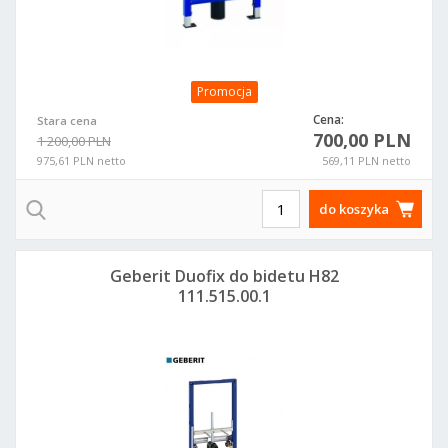
Promocja
Cena:
Stara cena
700,00 PLN
1 200,00 PLN
975,61 PLN netto
569,11 PLN netto
do koszyka
Geberit Duofix do bidetu H82
111.515.00.1