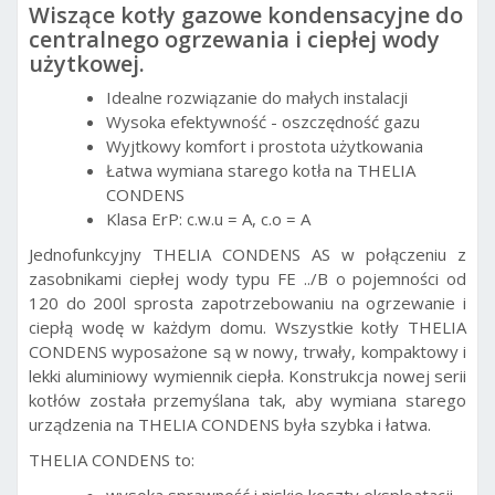
Wiszące kotły gazowe kondensacyjne do
centralnego ogrzewania i ciepłej wody
użytkowej.
Idealne rozwiązanie do małych instalacji
Wysoka efektywność - oszczędność gazu
Wyjtkowy komfort i prostota użytkowania
Łatwa wymiana starego kotła na THELIA
CONDENS
Klasa ErP: c.w.u = A, c.o = A
Jednofunkcyjny THELIA CONDENS AS w połączeniu z
zasobnikami ciepłej wody typu FE ../B o pojemności od
120 do 200l sprosta zapotrzebowaniu na ogrzewanie i
ciepłą wodę w każdym domu. Wszystkie kotły THELIA
CONDENS wyposażone są w nowy, trwały, kompaktowy i
lekki aluminiowy wymiennik ciepła. Konstrukcja nowej serii
kotłów została przemyślana tak, aby wymiana starego
urządzenia na THELIA CONDENS była szybka i łatwa.
THELIA CONDENS to: