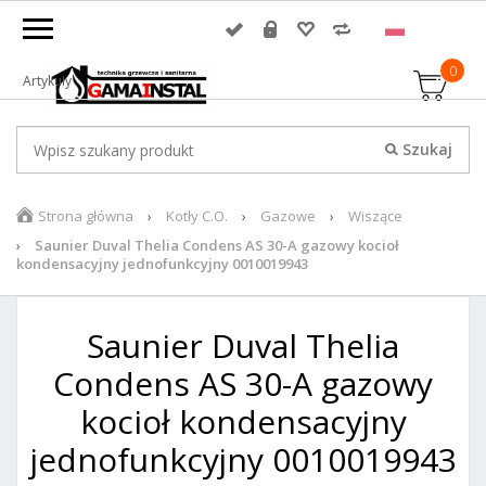
0
Artykuły
Strona główna
Kotły C.O.
Gazowe
Wiszące
Saunier Duval Thelia Condens AS 30-A gazowy kocioł
kondensacyjny jednofunkcyjny 0010019943
Saunier Duval Thelia
Condens AS 30-A gazowy
kocioł kondensacyjny
jednofunkcyjny 0010019943