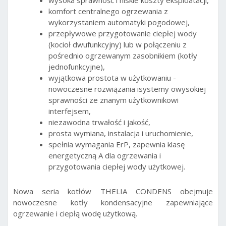
wysoka sprawność i niskie koszty eksploatacji,
komfort centralnego ogrzewania z
wykorzystaniem automatyki pogodowej,
przepływowe przygotowanie ciepłej wody
(kocioł dwufunkcyjny) lub w połączeniu z
pośrednio ogrzewanym zasobnikiem (kotły
jednofunkcyjne),
wyjątkowa prostota w użytkowaniu -
nowoczesne rozwiązania isystemy owysokiej
sprawności ze znanym użytkownikowi
interfejsem,
niezawodna trwałość i jakość,
prosta wymiana, instalacja i uruchomienie,
spełnia wymagania ErP, zapewnia klasę
energetyczną A dla ogrzewania i
przygotowania ciepłej wody użytkowej.
Nowa seria kotłów THELIA CONDENS obejmuje
nowoczesne kotły kondensacyjne zapewniające
ogrzewanie i ciepłą wodę użytkową.