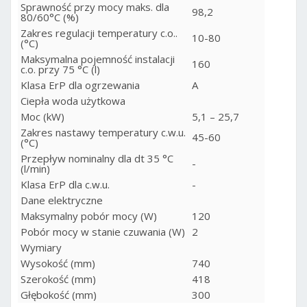
Sprawność przy mocy maks. dla
98,2
80/60°C (%)
Zakres regulacji temperatury c.o..
10-80
(°C)
Maksymalna pojemność instalacji
160
c.o. przy 75 °C (l)
Klasa ErP dla ogrzewania
A
Ciepła woda użytkowa
Moc (kW)
5,1 – 25,7
Zakres nastawy temperatury c.w.u.
45-60
(°C)
Przepływ nominalny dla dt 35 °C
-
(l/min)
Klasa ErP dla c.w.u.
-
Dane elektryczne
Maksymalny pobór mocy (W)
120
Pobór mocy w stanie czuwania (W)
2
Wymiary
Wysokość (mm)
740
Szerokość (mm)
418
Głębokość (mm)
300