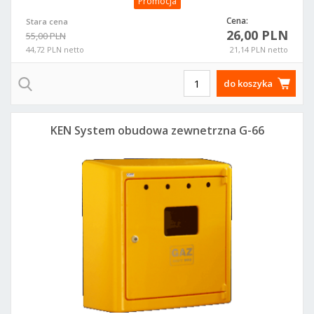
Promocja
Cena:
Stara cena
26,00 PLN
55,00 PLN
44,72 PLN netto
21,14 PLN netto
do koszyka
KEN System obudowa zewnetrzna G-66