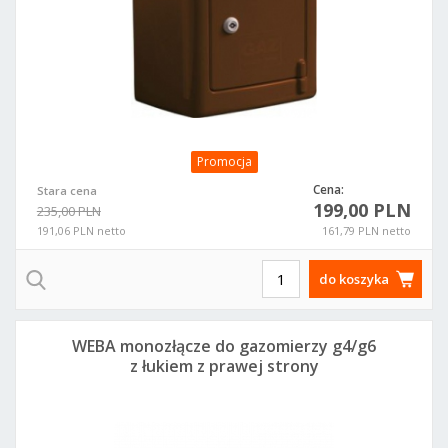
Promocja
Cena:
Stara cena
199,00 PLN
235,00 PLN
191,06 PLN netto
161,79 PLN netto
do koszyka
WEBA monozłącze do gazomierzy g4/g6
z łukiem z prawej strony