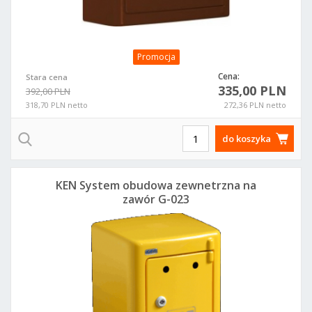
Promocja
Cena:
Stara cena
335,00 PLN
392,00 PLN
318,70 PLN netto
272,36 PLN netto
do koszyka
KEN System obudowa zewnetrzna na
zawór G-023