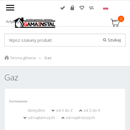
0
Artykuły
Strona główna
Gaz
Gaz
Sortowanie:
domyślne
od A do Z
od Z do A
od najtańszych
od najdroższych