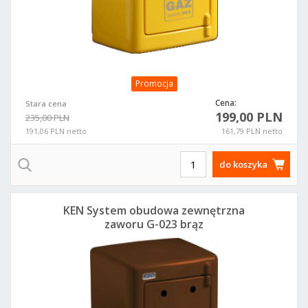
Promocja
Cena:
Stara cena
199,00 PLN
235,00 PLN
191,06 PLN netto
161,79 PLN netto
do koszyka
KEN System obudowa zewnętrzna
zaworu G-023 brąz