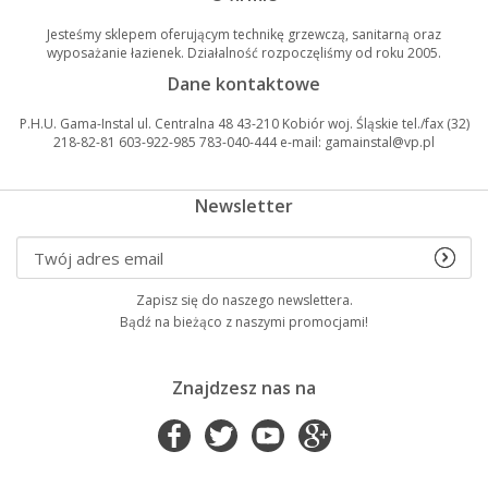
Jesteśmy sklepem oferującym technikę grzewczą, sanitarną oraz
wyposażanie łazienek. Działalność rozpoczęliśmy od roku 2005.
Dane kontaktowe
P.H.U. Gama-Instal ul. Centralna 48 43-210 Kobiór woj. Śląskie tel./fax (32)
218-82-81 603-922-985 783-040-444 e-mail: gamainstal@vp.pl
Newsletter
Zapisz się do naszego newslettera.
Bądź na bieżąco z naszymi promocjami!
Znajdzesz nas na