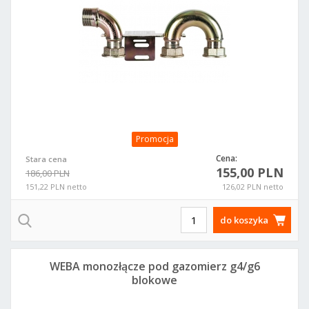
Promocja
Cena:
Stara cena
155,00 PLN
186,00 PLN
151,22 PLN netto
126,02 PLN netto
do koszyka
WEBA monozłącze pod gazomierz g4/g6
blokowe