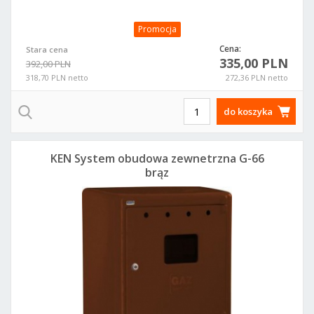
Promocja
Cena:
Stara cena
335,00 PLN
392,00 PLN
318,70 PLN netto
272,36 PLN netto
do koszyka
KEN System obudowa zewnetrzna G-66
brąz