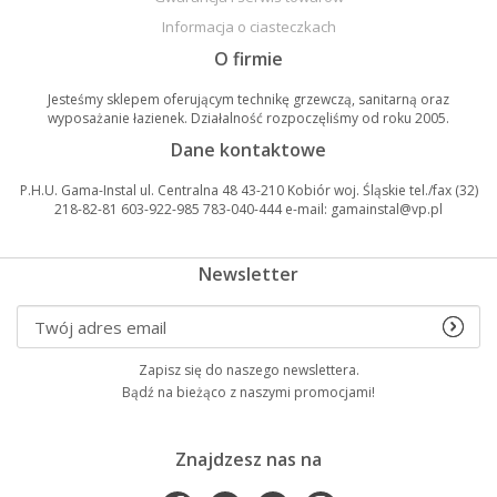
Informacja o ciasteczkach
O firmie
Jesteśmy sklepem oferującym technikę grzewczą, sanitarną oraz
wyposażanie łazienek. Działalność rozpoczęliśmy od roku 2005.
Dane kontaktowe
P.H.U. Gama-Instal ul. Centralna 48 43-210 Kobiór woj. Śląskie tel./fax (32)
218-82-81 603-922-985 783-040-444 e-mail: gamainstal@vp.pl
Newsletter
Zapisz się do naszego newslettera.
Bądź na bieżąco z naszymi promocjami!
Znajdzesz nas na