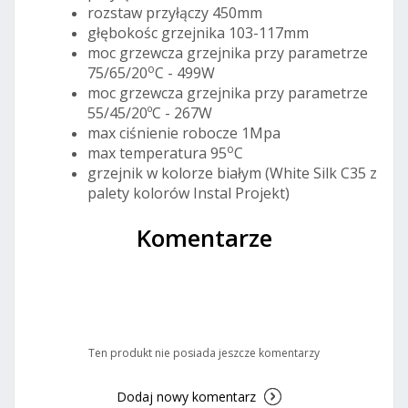
rozstaw przyłączy 450mm
głębokośc grzejnika 103-117mm
moc grzewcza grzejnika przy parametrze
o
75/65/20
C - 499W
moc grzewcza grzejnika przy parametrze
55/45/20ºC - 267W
max ciśnienie robocze 1Mpa
o
max temperatura 95
C
grzejnik w kolorze białym (White Silk C35 z
palety kolorów Instal Projekt)
Komentarze
Ten produkt nie posiada jeszcze komentarzy
Dodaj nowy komentarz