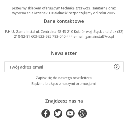
Jesteśmy sklepem oferującym technikę grzewczą, sanitarną oraz
wyposażanie łazienek. Działalność rozpoczęliśmy od roku 2005.
Dane kontaktowe
P.H.U. Gama-Instal ul. Centralna 48 43-210 Kobiór woj. Śląskie tel./fax (32)
218-82-81 603-922-985 783-040-444 e-mail: gamainstal@vp.pl
Newsletter
Zapisz się do naszego newslettera.
Bądź na bieżąco z naszymi promocjami!
Znajdzesz nas na