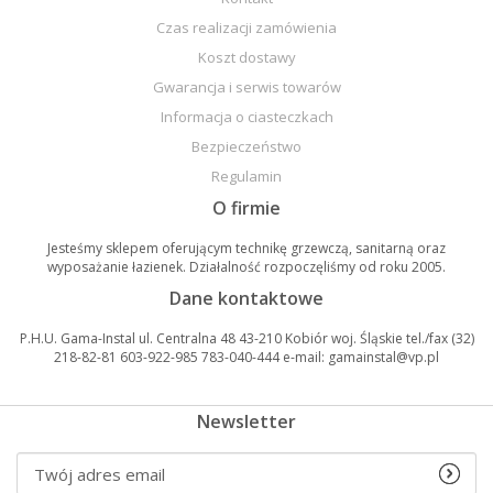
Czas realizacji zamówienia
Koszt dostawy
Gwarancja i serwis towarów
Informacja o ciasteczkach
Bezpieczeństwo
Regulamin
O firmie
Jesteśmy sklepem oferującym technikę grzewczą, sanitarną oraz
wyposażanie łazienek. Działalność rozpoczęliśmy od roku 2005.
Dane kontaktowe
P.H.U. Gama-Instal ul. Centralna 48 43-210 Kobiór woj. Śląskie tel./fax (32)
218-82-81 603-922-985 783-040-444 e-mail: gamainstal@vp.pl
Newsletter