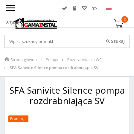
0
Artykuły
Strona główna
Pompy
Rozdrabniacze WC
SFA Sanivite Silence pompa rozdrabniająca SV
SFA Sanivite Silence pompa
rozdrabniająca SV
Promocja