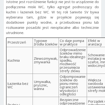
Istotne jest rozróżnienie funkcji: nie jest to urządzenie do
podłączenia miski WC, tylko agregat podnoszący do
kuchni i łazienek bez WC. W tej roli Sanivite SV bywa
wybierana tam, gdzie w projekcie pojawiają się
dodatkowe punkty wodne, a przebudowa pionu lub
rozkuwanie posadzki jest nieopłacalne albo technicznie
utrudnione.
Typowe
Co daje pompa
Efekt w
Przestrzeń
źródła ścieków
w praktyce
aranżacji
Odprowadzenie
ścieków mimo
Schowanie
braku idealnego
Zlewozmywak,
instalacji 
Kuchnia
spadku,
zmywarka
szafce, mn
możliwość
widocznyc
przesunięcia
strefy zlewu
Odpompowanie
ścieków do
Większa
Umywalka,
Łazienka bez
pionu mimo
swoboda
prysznic,
WC
ograniczeń
ustawienia
wanna
wysokości i
strefy mok
odległości
Bezpieczne
Porządek
odprowadzenie
Pralnia i
zabudowie