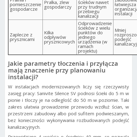
Pralka, zlew
ścieków nawet
pomieszczenie
łatwiejsza
gospodarczy
przy trudnym
gospodarcze
organizacj
przebiegu
instalacji
kanalizacji
Odprowadzenie
ścieków z wielu
Mniej
Kilka
punktów do
Zaplecze z
rozproszo
odpływów
jednego
prysznicami
podejść
prysznicowych
urządzenia (w
kanalizacy
ramach
projektu)
Jakie parametry tłoczenia i przyłącza
mają znaczenie przy planowaniu
instalacji?
W instalacjach modernizowanych liczy się rzeczywisty
zasięg pracy: Sanivite Silence SV podnosi ścieki do 5 m w
pionie i tłoczy je na odległość do 50 m w poziomie. Taki
zakres ułatwia prowadzenie przewodu wzdłuż ścian, w
przestrzeni zabudowy albo pod sufitem podwieszanym,
bez konieczności wykonywania rozbudowanych podejść
kanalizacyjnych.
Przewidziano 4 wejścia o średnicy 40 mm, co pozwala