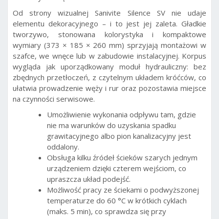
Od strony wizualnej Sanivite Silence SV nie udaje
elementu dekoracyjnego – i to jest jej zaleta. Gładkie
tworzywo, stonowana kolorystyka i kompaktowe
wymiary (373 × 185 × 260 mm) sprzyjają montażowi w
szafce, we wnęce lub w zabudowie instalacyjnej. Korpus
wygląda jak uporządkowany moduł hydrauliczny: bez
zbędnych przetłoczeń, z czytelnym układem króćców, co
ułatwia prowadzenie węży i rur oraz pozostawia miejsce
na czynności serwisowe.
Umożliwienie wykonania odpływu tam, gdzie
nie ma warunków do uzyskania spadku
grawitacyjnego albo pion kanalizacyjny jest
oddalony.
Obsługa kilku źródeł ścieków szarych jednym
urządzeniem dzięki czterem wejściom, co
upraszcza układ podejść.
Możliwość pracy ze ściekami o podwyższonej
temperaturze do 60 °C w krótkich cyklach
(maks. 5 min), co sprawdza się przy