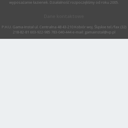
wyposażanie łazienek. Działalność rozpoczęliśmy od roku 2005.
Dane kontaktowe
P.H.U. Gama-Instal ul. Centralna 48 43-210 Kobiór woj. Śląskie tel./fax (32)
218-82-81 603-922-985 783-040-444 e-mail: gamainstal@vp.pl