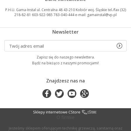
P.H.U. Gama-Instal ul. Centralna 48 43-210 Kobiór woj. Śląskie tel./fax (32)
218-82-81 603-922-985 783-040-444 e-mail: gamainstal@vp.pl
Newsletter
Zapisz się do naszego newslettera.
Bądź na bieżąco z naszymi promocjami!
Znajdzesz nas na
Sklepy internetowe CStore
O firmie
Jesteśmy sklepem oferującym technikę grzewczą, sanitarną oraz