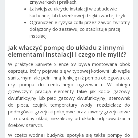
zmywarkach i pralkach.
Łatwiejsze ukrycie instalacji w zabudowie
kuchennej lub łazienkowej dzięki zwartej bryle.
Ograniczenie ryzyka cofki przez zawór zwrotny
dołączony do zestawu, co stabilizuje pracę
instalacji.
Jak włączyć pompę do układu z innymi
elementami instalacji i czego nie mylić?
W praktyce Sanivite Silence SV bywa montowana obok
osprzętu, który pojawia się w typowej kotłowni lub węźle
sanitarnym, ale pełni inną funkcję niż pompa obiegowa c.o.
czy pompa do centralnego ogrzewania. W obiegu
grzewczym pracują elementy takie jak kocioł gazowy
dwufunkcyjny lub piec gazowy dwufunkcyjny, sterownik
do pieca, czujnik temperatury wody, rozdzielacz do
podłogówki, grzejniki pokojowe oraz zawory grzejnikowe
– to osobny układ, niezależny od układu odprowadzania
ścieków szarych.
W części wodnej budynku spotyka się także pompy do