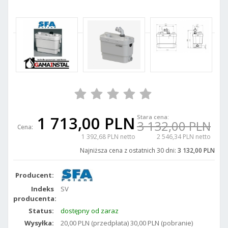
1 713,00 PLN
Stara cena:
3 132,00 PLN
Cena:
1 392,68 PLN netto
2 546,34 PLN netto
Najniższa cena z ostatnich 30 dni:
3 132,00 PLN
Producent:
Indeks
SV
producenta:
Status:
dostępny od zaraz
Wysyłka:
20,00 PLN (przedpłata) 30,00 PLN (pobranie)