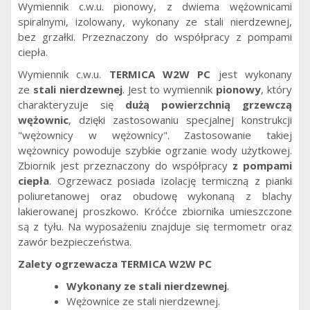
Wymiennik c.w.u. pionowy, z dwiema wężownicami
spiralnymi, izolowany, wykonany ze stali nierdzewnej,
bez grzałki. Przeznaczony do współpracy z pompami
ciepła.
Wymiennik c.w.u.
TERMICA W2W PC
jest wykonany
ze
stali nierdzewnej
. Jest to wymiennik
pionowy
, który
charakteryzuje się
dużą powierzchnią grzewczą
wężownic
, dzięki zastosowaniu specjalnej konstrukcji
"wężownicy w wężownicy". Zastosowanie takiej
wężownicy powoduje szybkie ogrzanie wody użytkowej.
Zbiornik jest przeznaczony do współpracy
z pompami
ciepła
. Ogrzewacz posiada izolację termiczną z pianki
poliuretanowej oraz obudowę wykonaną z blachy
lakierowanej proszkowo. Króćce zbiornika umieszczone
są z tyłu. Na wyposażeniu znajduje się termometr oraz
zawór bezpieczeństwa.
Zalety ogrzewacza TERMICA W2W PC
Wykonany ze stali nierdzewnej
.
Wężownice ze stali nierdzewnej.