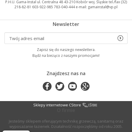
P.H.U. Gama-Instal ul. Centralna 48 43-210 Kobiór woj. Śląskie tel./fax (32)
218-82-81 603-922-985 783-040-444 e-mail: gamainstal@vp.pl
Newsletter
Zapisz się do naszego newslettera.
Bądź na bieżąco z naszymi promocjami!
Znajdzesz nas na
Sklepy internetowe CStore
O firmie
Jesteśmy sklepem oferującym technikę grzewczą, sanitarną oraz
wyposażanie łazienek. Działalność rozpoczęliśmy od roku 2005.