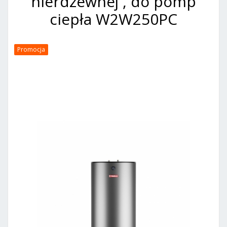
nierdzewnej , do pomp
ciepła W2W250PC
Promocja