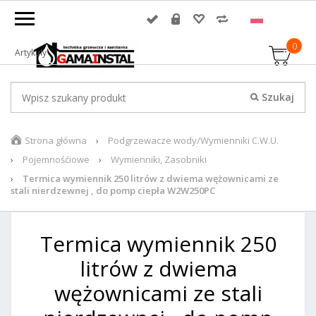
0
Artykuły
Strona główna
Podgrzewacze wody/Wymienniki C.W.U.
Pojemnośćiowe
Wymienniki, Zasobniki
Termica wymiennik 250 litrów z dwiema wężownicami ze
stali nierdzewnej , do pomp ciepła W2W250PC
Termica wymiennik 250
litrów z dwiema
wężownicami ze stali