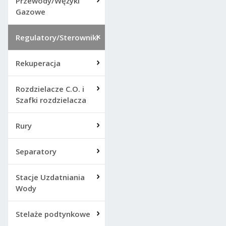
Przewody/Wężyki
Gazowe
Regulatory/Sterowniki
Rekuperacja
Rozdzielacze C.O. i
Szafki rozdzielacza
Rury
Separatory
Stacje Uzdatniania
Wody
Stelaże podtynkowe