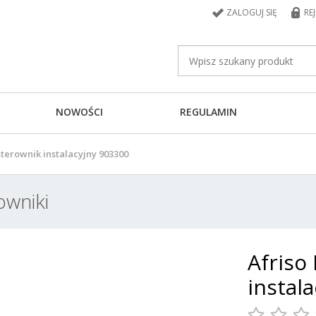
ZALOGUJ SIĘ
RE
NOWOŚCI
REGULAMIN
terownik instalacyjny 903300
owniki
Afriso
instal