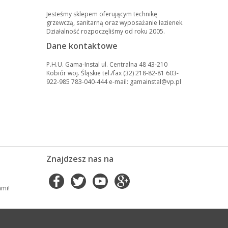
Jesteśmy sklepem oferującym technikę
grzewczą, sanitarną oraz wyposażanie łazienek.
Działalność rozpoczęliśmy od roku 2005.
Dane kontaktowe
P.H.U. Gama-Instal ul. Centralna 48 43-210
Kobiór woj. Śląskie tel./fax (32) 218-82-81 603-
922-985 783-040-444 e-mail: gamainstal@vp.pl
Znajdzesz nas na
ami!