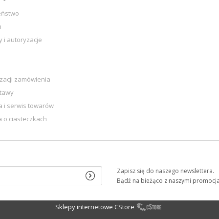
eństwo
n
y i autoryzacje
izacji zamówienia
stawy
 i serwis towarów
a o ciasteczkach
Zapisz się do naszego newslettera.
Bądź na bieżąco z naszymi promocj
Sklepy internetowe CStore