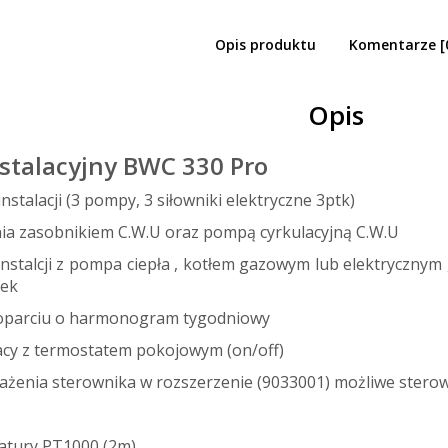
Opis produktu
Komentarze [
so BWC 330 PRO sterownik instalacyjny 
Opis
stalacyjny BWC 330 Pro
nstalacji (3 pompy, 3 siłowniki elektryczne 3ptk)
ia zasobnikiem C.W.U oraz pompą cyrkulacyjną C.W.U
instalcji z pompa ciepła , kotłem gazowym lub elektrycznym
zek
 oparciu o harmonogram tygodniowy
acy z termostatem pokojowym (on/off)
żenia sterownika w rozszerzenie (9033001) możliwe stero
atury PT1000 (2m)