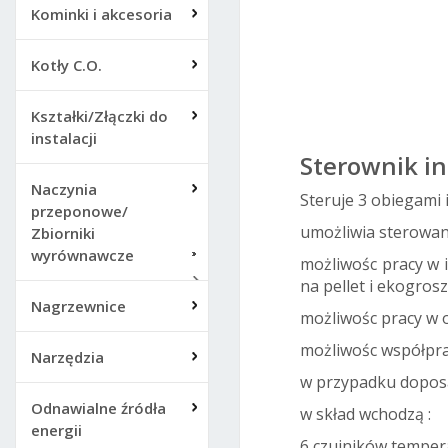
Kominki i akcesoria
Afri
Kotły C.O.
Kształki/Złączki do
instalacji
Sterownik in
Naczynia
Steruje 3 obiegami i
przeponowe/
umożliwia sterowan
Zbiorniki
wyrównawcze
możliwośc pracy w 
na pellet i ekogros
Nagrzewnice
możliwośc pracy w
możliwośc współpr
Narzędzia
w przypadku doposa
Odnawialne źródła
w skład wchodzą :
energii
6 czujników temper