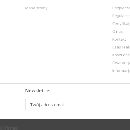
Mapa strony
Bezpiecz
Regulami
Certyfikat
O nas
Kontakt
Czas real
Koszt do
Gwarancja
Informacj
Newsletter
O firmie