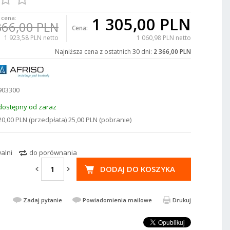
1 305,00 PLN
 cena:
366,00 PLN
Cena:
1 923,58 PLN netto
1 060,98 PLN netto
Najniższa cena z ostatnich 30 dni:
2 366,00 PLN
903300
dostępny od zaraz
20,00 PLN (przedpłata) 25,00 PLN (pobranie)
alni
do porównania
DODAJ DO KOSZYKA
Zadaj pytanie
Powiadomienia mailowe
Drukuj