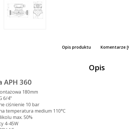
Opis produktu
Komentarze [
so pompa obiegowa APH 360 25-7/180 18
Opis
a APH 360
montażowa 180mm
G 6/4"
e ciśnienie 10 bar
na temperatura medium 110°C
likolu max. 50%
cy 4-45W