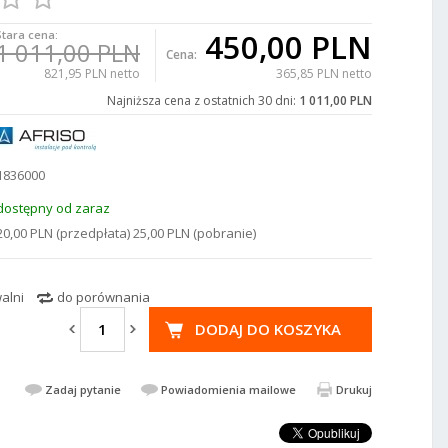
450,00 PLN
Stara cena:
1 011,00 PLN
Cena:
821,95 PLN netto
365,85 PLN netto
Najniższa cena z ostatnich 30 dni:
1 011,00 PLN
1836000
dostępny od zaraz
20,00 PLN (przedpłata) 25,00 PLN (pobranie)
alni
do porównania
DODAJ DO KOSZYKA
Zadaj pytanie
Powiadomienia mailowe
Drukuj