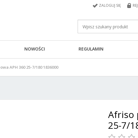
ZALOGUJ SIĘ
RE
NOWOŚCI
REGULAMIN
owa APH 360 25-7/180 1836000
Afriso
25-7/1