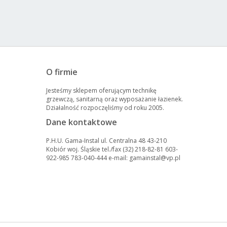
O firmie
Jesteśmy sklepem oferującym technikę
grzewczą, sanitarną oraz wyposażanie łazienek.
Działalność rozpoczęliśmy od roku 2005.
Dane kontaktowe
P.H.U. Gama-Instal ul. Centralna 48 43-210
Kobiór woj. Śląskie tel./fax (32) 218-82-81 603-
922-985 783-040-444 e-mail: gamainstal@vp.pl