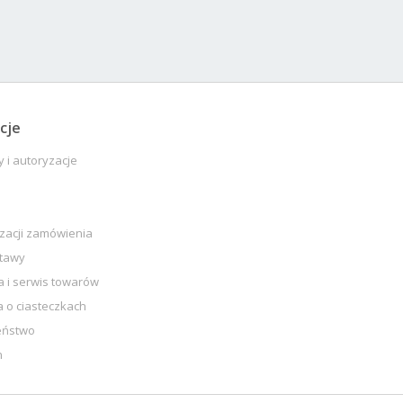
cje
y i autoryzacje
izacji zamówienia
stawy
 i serwis towarów
a o ciasteczkach
eństwo
n