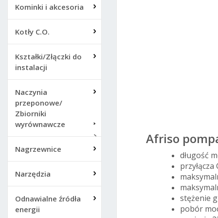
Kominki i akcesoria
Kotły C.O.
Kształki/Złączki do
instalacji
Afri
Naczynia
przeponowe/
Zbiorniki
wyrównawcze
Afriso pomp
Nagrzewnice
długość 
przyłącza 
Narzędzia
maksymaln
maksymal
stężenie g
Odnawialne źródła
pobór mo
energii