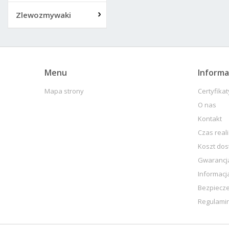
Zlewozmywaki
Menu
Informa
Mapa strony
Certyfikat
O nas
Kontakt
Czas real
Koszt do
Gwarancja
Informacj
Bezpiecz
Regulami