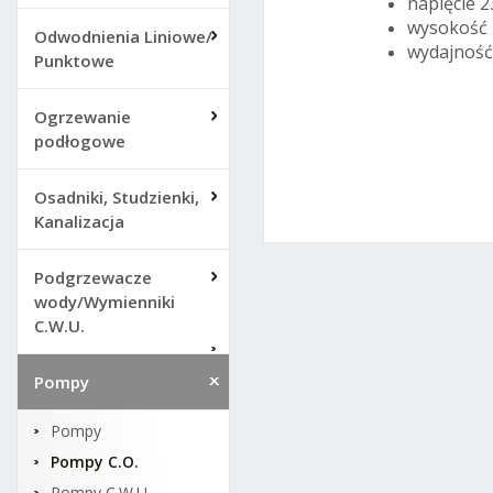
napięcie 
wysokość
Odwodnienia Liniowe/
wydajność
Punktowe
Ogrzewanie
podłogowe
Osadniki, Studzienki,
Kanalizacja
Podgrzewacze
wody/Wymienniki
C.W.U.
Pompy
Pompy
Pompy C.O.
Pompy C.W.U.