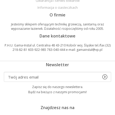
Gwarancja i serwis towarów
Informacja o ciasteczkach
O firmie
Jesteśmy sklepem oferującym technikę grzewczą, sanitarną oraz
wyposażanie łazienek. Działalność rozpoczęliśmy od roku 2005.
Dane kontaktowe
P.H.U. Gama-Instal ul. Centralna 48 43-210 Kobiór woj. Śląskie tel./fax (32)
218-82-81 603-922-985 783-040-444 e-mail: gamainstal@vp.pl
Newsletter
Zapisz się do naszego newslettera.
Bądź na bieżąco z naszymi promocjami!
Znajdzesz nas na