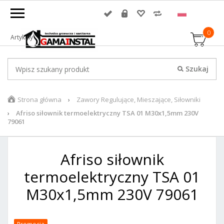
0
Artykuły
Strona główna
Zawory Regulujące, Mieszające, Siłowniki
Afriso siłownik termoelektryczny TSA 01 M30x1,5mm 230V
79061
Afriso siłownik
termoelektryczny TSA 01
M30x1,5mm 230V 79061