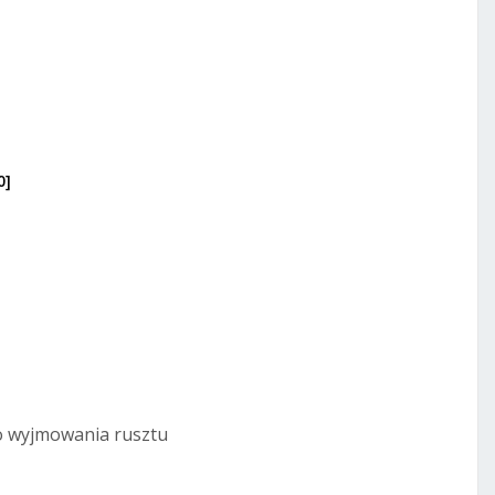
0]
950,00 PLN
772,36 PLN netto
1 250,00 PLN
1 016,26 PLN netto
DODAJ DO KOSZYKA
 do wyjmowania rusztu