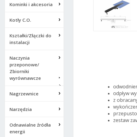
Kominki i akcesoria
Kotły C.O.
Kształki/Złączki do
instalacji
Blue
Naczynia
przeponowe/
Zbiorniki
wyrównawcze
odwodnien
odpływ wy
Nagrzewnice
z obracan
wykończen
Narzędzia
przepusto
zestaw zaw
Odnawialne źródła
energii