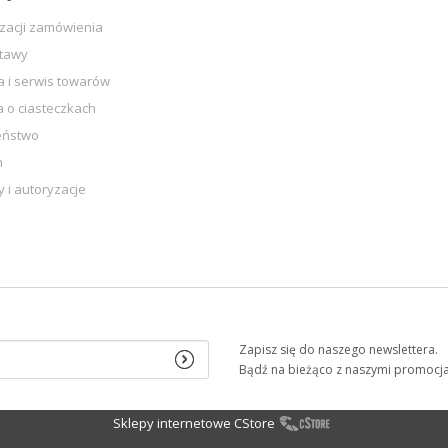
izacji zamówienia
stawy
 i serwis towarów
a o ciasteczkach
eństwo
n
y i autoryzacje
Zapisz się do naszego newslettera.
Bądź na bieżąco z naszymi promocj
Sklepy internetowe CStore