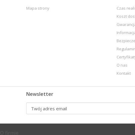
Mapa strony
Czas real
Koszt do
Gwarancja
Informacj
Bezpiecz
Regulami
Certyfikat
O nas
Kontakt
Newsletter
O firmie