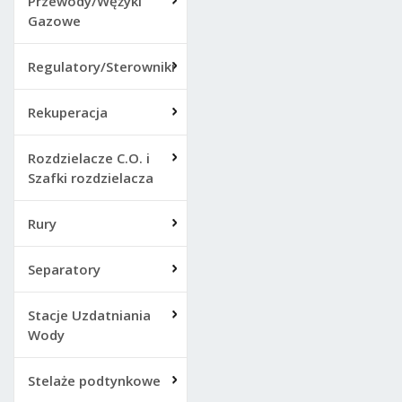
Przewody/Wężyki
Gazowe
Regulatory/Sterowniki
Rekuperacja
Rozdzielacze C.O. i
Szafki rozdzielacza
Rury
Separatory
Stacje Uzdatniania
Wody
Stelaże podtynkowe