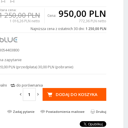
950,00 PLN
Stara cena:
1 250,00 PLN
Cena:
1 016,26 PLN netto
772,36 PLN netto
Najniższa cena z ostatnich 30 dni:
1 250,00 PLN
B054403800
na zapytanie
20,00 PLN (przedpłata) 30,00 PLN (pobranie)
alni
do porównania
DODAJ DO KOSZYKA
Zadaj pytanie
Powiadomienia mailowe
Drukuj