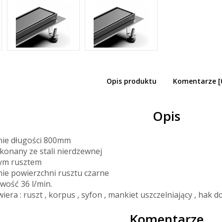
Opis produktu
Komentarze [
 odwodnienie liniowe czarne 800
Opis
ie długości 800mm
konany ze stali nierdzewnej
ym rusztem
ie powierzchni rusztu czarne
wość 36 l/min.
iera : ruszt , korpus , syfon , mankiet uszczelniający , hak
Komentarze