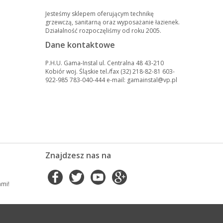
Jesteśmy sklepem oferującym technikę
grzewczą, sanitarną oraz wyposażanie łazienek.
Działalność rozpoczęliśmy od roku 2005.
Dane kontaktowe
P.H.U. Gama-Instal ul. Centralna 48 43-210
Kobiór woj. Śląskie tel./fax (32) 218-82-81 603-
922-985 783-040-444 e-mail: gamainstal@vp.pl
Znajdzesz nas na
ami!