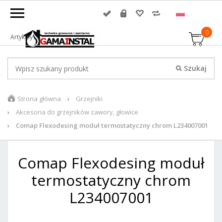
0
Artykuły
Strona główna
Grzejniki
Akcesoria do grzejników zawory, głowice
Comap Flexodesing moduł termostatyczny chrom L234007001
Comap Flexodesing moduł
termostatyczny chrom
L234007001