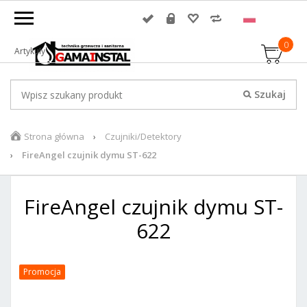
0
Artykuły
Strona główna
Czujniki/Detektory
FireAngel czujnik dymu ST-622
FireAngel czujnik dymu ST-
622
Promocja