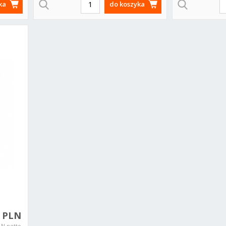
ka
do koszyka
0 PLN
LN netto