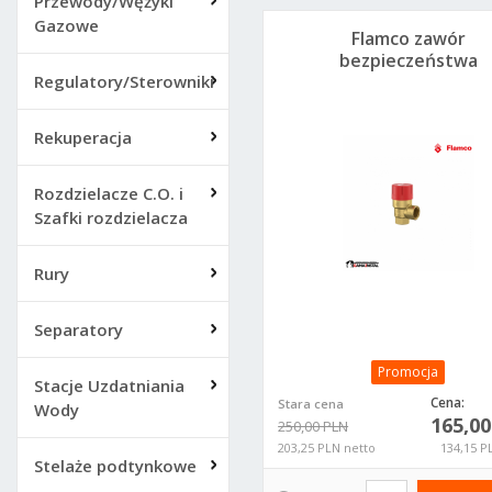
Przewody/Wężyki
Gazowe
Flamco zawór
bezpieczeństwa
Regulatory/Sterowniki
Prescor 1" 2.5 bar
27044
Rekuperacja
Rozdzielacze C.O. i
Szafki rozdzielacza
Rury
Separatory
Promocja
Stacje Uzdatniania
Cena:
Stara cena
Wody
165,0
250,00 PLN
203,25 PLN netto
134,15 P
Stelaże podtynkowe