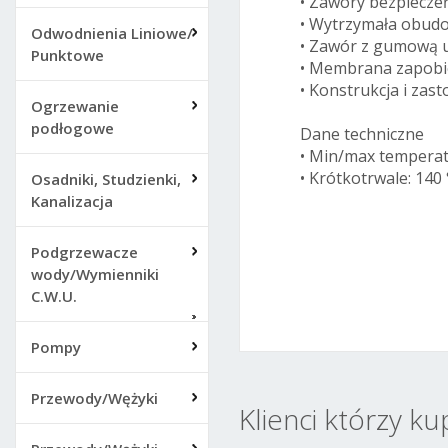
• Zawory bezpiecze
• Wytrzymała obudo
Odwodnienia Liniowe/
• Zawór z gumową u
Punktowe
• Membrana zapobie
• Konstrukcja i za
Ogrzewanie
podłogowe
Dane techniczne
• Min/max temperatu
• Krótkotrwale: 140 
Osadniki, Studzienki,
Kanalizacja
Podgrzewacze
wody/Wymienniki
C.W.U.
Pompy
Przewody/Wężyki
Klienci którzy ku