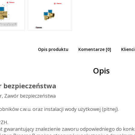
Opis produktu
Komentarze [0]
Klienci
co zawór bezpieczeństwa Prescor B 3/4 
0
Opis
r bezpieczeństwa
ar, Zawór bezpieczeństwa
bników c.w.u. oraz instalacji wody użytkowej (pitnej).
PZH.
nt gwarantujący znalezienie zaworu odpowiedniego do konk