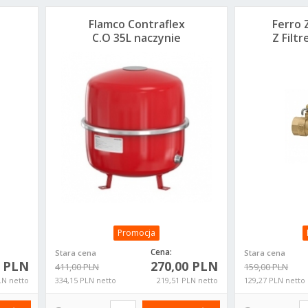
Flamco Contraflex
Ferro 
C.O 35L naczynie
Z Filt
wzbiorcze 26343
Promocja
Cena:
Stara cena
Stara cena
0 PLN
270,00 PLN
411,00 PLN
159,00 PLN
LN netto
334,15 PLN netto
219,51 PLN netto
129,27 PLN netto