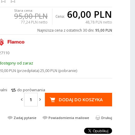
60,00 PLN
Stara cena:
95,00 PLN
Cena:
77,24 PLN netto
48,78 PLN netto
Najniższa cena z ostatnich 30 dni:
95,00 PLN
27110
dostępny od zaraz
20,00 PLN (przedpłata) 25,00 PLN (pobranie)
alni
do porównania
DODAJ DO KOSZYKA
Zadaj pytanie
Powiadomienia mailowe
Drukuj