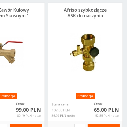
Zawór Kulowy
Afriso szybkozłącze
rem Skośnym 1
ASK do naczynia
KZF3
wzbiorczego z
zaworem
rewizyjnym 2 x 3/4
GW - 77924
Promocja
Promocja
Cena:
Cena:
Stara cena
99,00 PLN
65,00 PLN
107,00 PLN
80,49 PLN netto
86,99 PLN netto
52,85 PLN netto