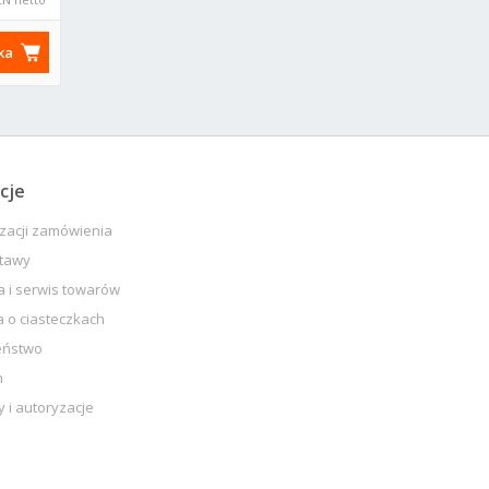
ka
cje
izacji zamówienia
stawy
 i serwis towarów
a o ciasteczkach
eństwo
n
y i autoryzacje