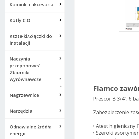
Kominki i akcesoria
Kotły C.O.
Kształki/Złączki do
instalacji
Flam
Naczynia
2711
przeponowe/
Zbiorniki
wyrównawcze
Flamco zawó
Nagrzewnice
Prescor B 3/4", 6 b
Narzędzia
Zabezpieczenie zaso
• Atest higieniczny 
Odnawialne źródła
• Szeroki asortyme
energii