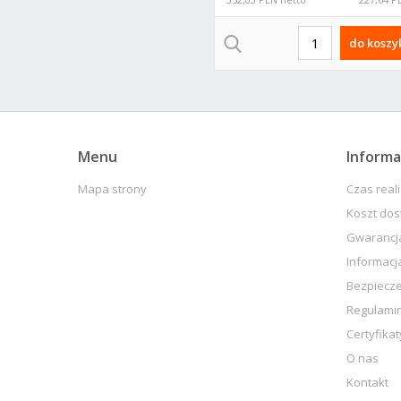
do koszy
Menu
Informa
Mapa strony
Czas real
Koszt do
Gwarancja
Informacj
Bezpiecz
Regulami
Certyfikat
O nas
Kontakt