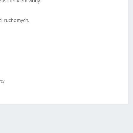
zasobnikiem wody.
ci ruchomych.
rzy