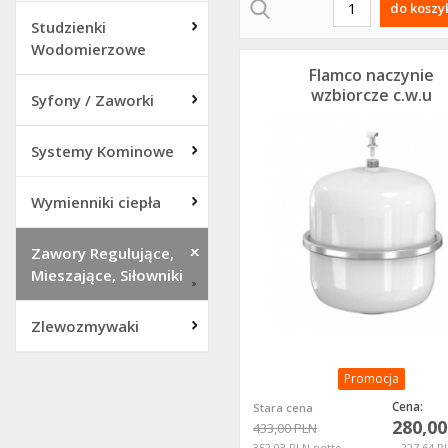
do koszy
Studzienki
Wodomierzowe
Flamco naczynie
wzbiorcze c.w.u
Syfony / Zaworki
Airfix E18L 25242
Systemy Kominowe
Wymienniki ciepła
Zawory Regulujące,
Mieszające, Siłowniki
Zlewozmywaki
Promocja
Cena:
Stara cena
280,0
433,00 PLN
352,03 PLN netto
227,64 P