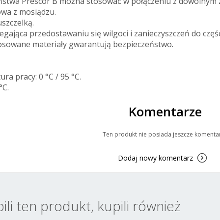
ństwa Prescor B można stosować w połączeniu z dowolnym 
wa z mosiądzu.
szczelką.
gająca przedostawaniu się wilgoci i zanieczyszczeń do częś
stosowane materiały gwarantują bezpieczeństwo.
ra pracy: 0 °C / 95 °C.
°C.
Komentarze
Ten produkt nie posiada jeszcze komenta
Dodaj nowy komentarz
pili ten produkt, kupili również