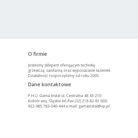
O firmie
Jesteśmy sklepem oferującym technikę
grzewczą, sanitarną oraz wyposażanie łazienek.
Działalność rozpoczęliśmy od roku 2005.
Dane kontaktowe
P.H.U. Gama-Instal ul. Centralna 48 43-210
Kobiór woj. Śląskie tel./fax (32) 218-82-81 603-
922-985 783-040-444 e-mail: gamainstal@vp.pl