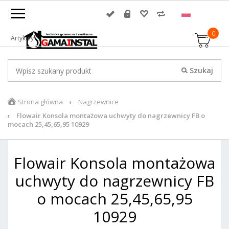
0
Artykuły
Strona główna
Nagrzewnice
Flowair Konsola montażowa uchwyty do nagrzewnicy FB o
mocach 25,45,65,95 10929
Flowair Konsola montażowa
uchwyty do nagrzewnicy FB
o mocach 25,45,65,95
10929