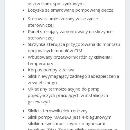
uszczelkami spoczynkowymi
Łożyska są smarowane pompowaną cieczą
Sterownik umieszczony w skrzynce
sterowniczej
Panel sterujący zamontowany na skrzynce
sterowniczej
Skrzynka sterująca przygotowana do montażu
opcjonalnych modułów CIM
Wbudowany przetwornik różnicy ciśnienia i
temperatury
Korpus pompy z żeliwa
Silnik niewymagający żadnego zabezpieczenia
zewnętrznego
Okładziny termoizolacyjne do pomp
pojedynczych pracujących w instalacjach
grzewczych
Silnik i sterownik elektroniczny
Silnik pompy MAGNA3 jest 4-biegunowym
silnikiem synchronicznym z magnesami
trwałymi (PM). Ten typ silnika charakteryzuje