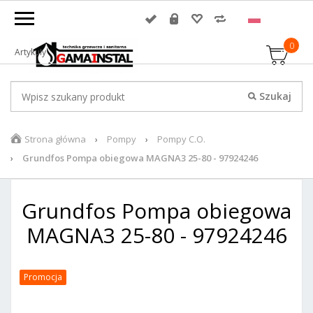
0
Artykuły
Strona główna
Pompy
Pompy C.O.
Grundfos Pompa obiegowa MAGNA3 25-80 - 97924246
Grundfos Pompa obiegowa
MAGNA3 25-80 - 97924246
Promocja