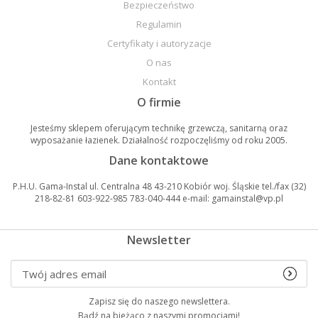
Bezpieczeństwo
Regulamin
Certyfikaty i autoryzacje
O nas
Kontakt
O firmie
Jesteśmy sklepem oferującym technikę grzewczą, sanitarną oraz
wyposażanie łazienek. Działalność rozpoczęliśmy od roku 2005.
Dane kontaktowe
P.H.U. Gama-Instal ul. Centralna 48 43-210 Kobiór woj. Śląskie tel./fax (32)
218-82-81 603-922-985 783-040-444 e-mail: gamainstal@vp.pl
Newsletter
Zapisz się do naszego newslettera.
Bądź na bieżąco z naszymi promocjami!