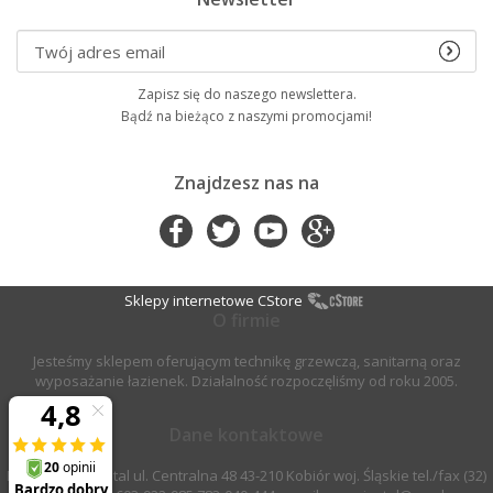
Zapisz się do naszego newslettera.
Bądź na bieżąco z naszymi promocjami!
Znajdzesz nas na
Sklepy internetowe CStore
O firmie
Jesteśmy sklepem oferującym technikę grzewczą, sanitarną oraz
wyposażanie łazienek. Działalność rozpoczęliśmy od roku 2005.
Dane kontaktowe
P.H.U. Gama-Instal ul. Centralna 48 43-210 Kobiór woj. Śląskie tel./fax (32)