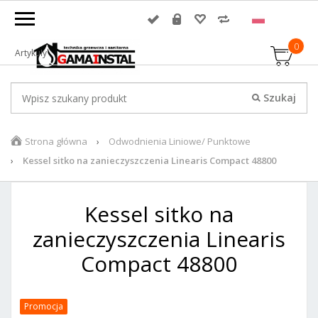
0
Artykuły
Strona główna
Odwodnienia Liniowe/ Punktowe
Kessel sitko na zanieczyszczenia Linearis Compact 48800
Kessel sitko na
zanieczyszczenia Linearis
Compact 48800
Promocja