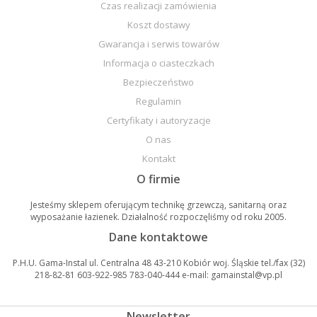
Czas realizacji zamówienia
Koszt dostawy
Gwarancja i serwis towarów
Informacja o ciasteczkach
Bezpieczeństwo
Regulamin
Certyfikaty i autoryzacje
O nas
Kontakt
O firmie
Jesteśmy sklepem oferującym technikę grzewczą, sanitarną oraz
wyposażanie łazienek. Działalność rozpoczęliśmy od roku 2005.
Dane kontaktowe
P.H.U. Gama-Instal ul. Centralna 48 43-210 Kobiór woj. Śląskie tel./fax (32)
218-82-81 603-922-985 783-040-444 e-mail: gamainstal@vp.pl
Newsletter