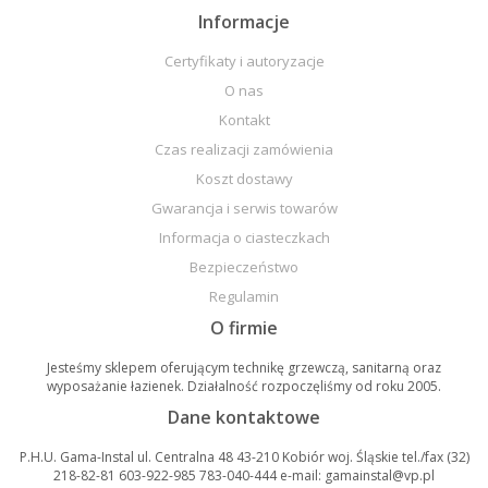
Informacje
Certyfikaty i autoryzacje
O nas
Kontakt
Czas realizacji zamówienia
Koszt dostawy
Gwarancja i serwis towarów
Informacja o ciasteczkach
Bezpieczeństwo
Regulamin
O firmie
Jesteśmy sklepem oferującym technikę grzewczą, sanitarną oraz
wyposażanie łazienek. Działalność rozpoczęliśmy od roku 2005.
Dane kontaktowe
P.H.U. Gama-Instal ul. Centralna 48 43-210 Kobiór woj. Śląskie tel./fax (32)
218-82-81 603-922-985 783-040-444 e-mail: gamainstal@vp.pl