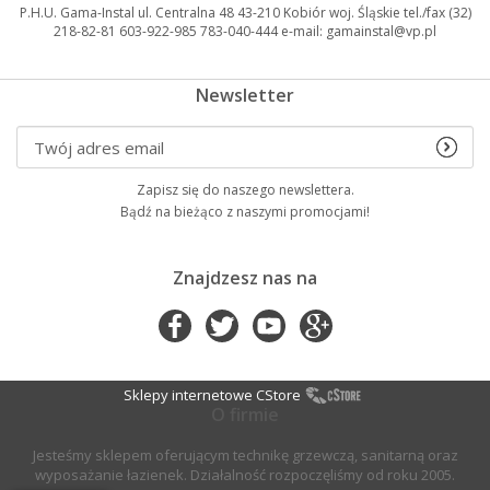
P.H.U. Gama-Instal ul. Centralna 48 43-210 Kobiór woj. Śląskie tel./fax (32)
218-82-81 603-922-985 783-040-444 e-mail: gamainstal@vp.pl
Newsletter
Zapisz się do naszego newslettera.
Bądź na bieżąco z naszymi promocjami!
Znajdzesz nas na
Sklepy internetowe CStore
O firmie
Jesteśmy sklepem oferującym technikę grzewczą, sanitarną oraz
wyposażanie łazienek. Działalność rozpoczęliśmy od roku 2005.