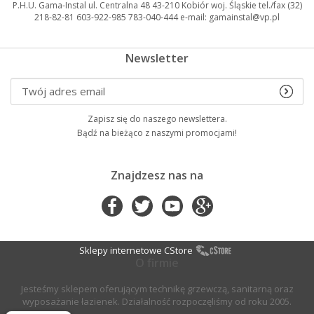
P.H.U. Gama-Instal ul. Centralna 48 43-210 Kobiór woj. Śląskie tel./fax (32)
218-82-81 603-922-985 783-040-444 e-mail: gamainstal@vp.pl
Newsletter
Zapisz się do naszego newslettera.
Bądź na bieżąco z naszymi promocjami!
Znajdzesz nas na
Sklepy internetowe CStore
O firmie
Jesteśmy sklepem oferującym technikę grzewczą, sanitarną oraz
wyposażanie łazienek. Działalność rozpoczęliśmy od roku 2005.