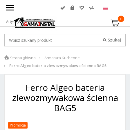
0
Artykuły
Strona główna
Armatura Kuchenne
Ferro Algeo bateria zlewozmywakowa ścienna BAG5
Ferro Algeo bateria
zlewozmywakowa ścienna
BAG5
Promocja