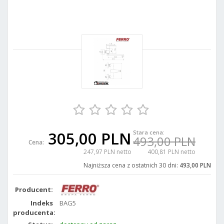
305,00 PLN
Stara cena:
493,00 PLN
Cena:
247,97 PLN netto
400,81 PLN netto
Najniższa cena z ostatnich 30 dni:
493,00 PLN
Producent:
Indeks
BAG5
producenta: