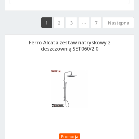
...
1
2
3
7
Następna
Ferro Alcata zestaw natryskowy z
deszczownią SET060/2.0
Promocja