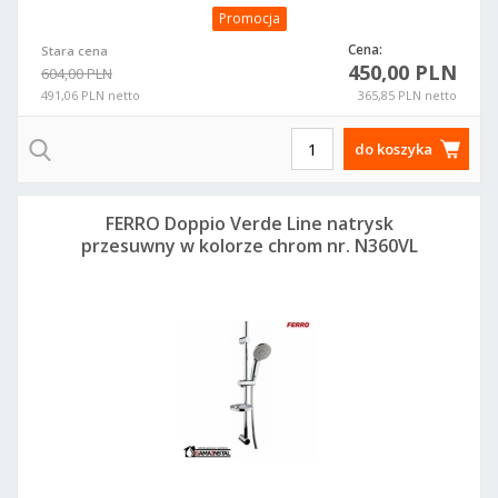
Promocja
Cena:
Stara cena
450,00 PLN
604,00 PLN
491,06 PLN netto
365,85 PLN netto
do koszyka
FERRO Doppio Verde Line natrysk
przesuwny w kolorze chrom nr. N360VL