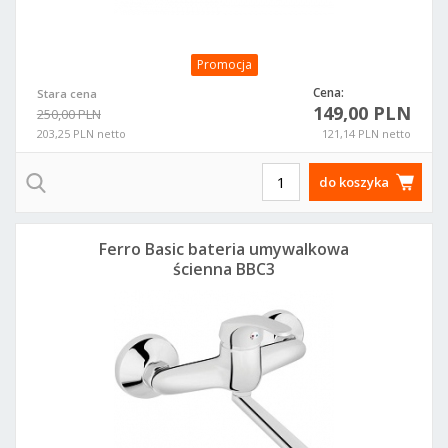
Promocja
Cena:
Stara cena
149,00 PLN
250,00 PLN
203,25 PLN netto
121,14 PLN netto
do koszyka
Ferro Basic bateria umywalkowa
ścienna BBC3