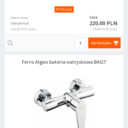
Promocja
Cena:
Stara cena
220,00 PLN
399,00 PLN
324,39 PLN netto
178,86 PLN netto
do koszyka
Ferro Algeo bateria natryskowa BAG7