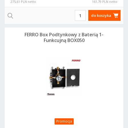
275,61 PLN netto
161,79 PLN netto
do koszyka
FERRO Box Podtynkowy z Baterią 1-
Funkcujną BOX050
Promocja