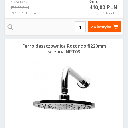
Cena:
Stara cena
410,00 PLN
735,00 PLN
597,56 PLN netto
333,33 PLN netto
do koszyka
Ferro deszczownica Rotondo fi220mm
ścienna NPT03