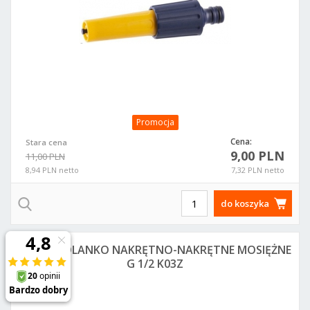
Promocja
Cena:
Stara cena
9,00 PLN
11,00 PLN
8,94 PLN netto
7,32 PLN netto
do koszyka
FERRO KOLANKO NAKRĘTNO-NAKRĘTNE MOSIĘŻNE
G 1/2 K03Z