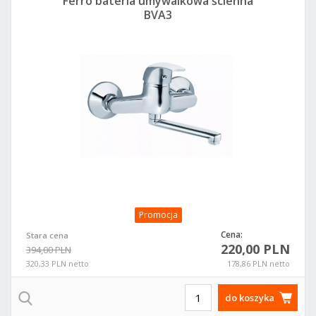
Ferro bateria umywalkowa ścienna
BVA3
Promocja
Cena:
Stara cena
220,00 PLN
394,00 PLN
320,33 PLN netto
178,86 PLN netto
do koszyka