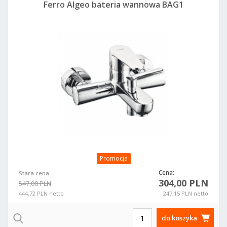
Ferro Algeo bateria wannowa BAG1
Promocja
Cena:
Stara cena
304,00 PLN
547,00 PLN
444,72 PLN netto
247,15 PLN netto
do koszyka