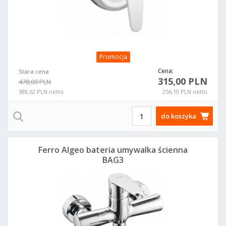
Promocja
Cena:
Stara cena
315,00 PLN
478,00 PLN
388,62 PLN netto
256,10 PLN netto
do koszyka
Ferro Algeo bateria umywalka ścienna
BAG3