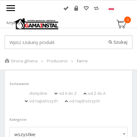
0
Artykuły
Strona główna
Producenci
Ferro
Sortowanie:
domyślne
od A do Z
od Z do A
od najtańszych
od najdroższych
Kategorie:
wszystkie