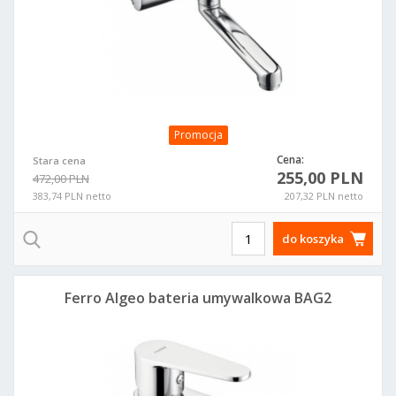
Promocja
Cena:
Stara cena
255,00 PLN
472,00 PLN
383,74 PLN netto
207,32 PLN netto
do koszyka
Ferro Algeo bateria umywalkowa BAG2