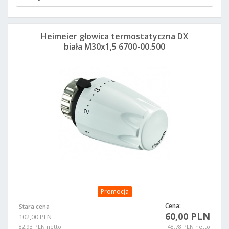
Heimeier głowica termostatyczna DX
biała M30x1,5 6700-00.500
Promocja
Cena:
Stara cena
60,00 PLN
102,00 PLN
82,93 PLN netto
48,78 PLN netto