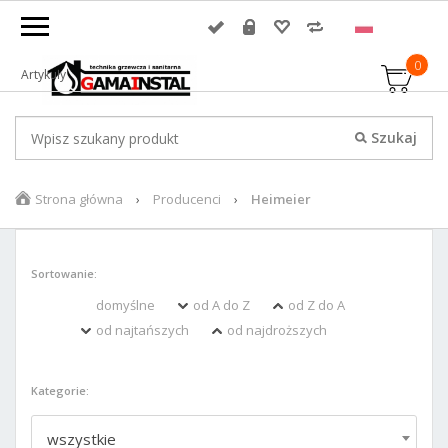
0
Artykuły
Strona główna
Producenci
Heimeier
Sortowanie:
domyślne
od A do Z
od Z do A
od najtańszych
od najdroższych
Kategorie:
wszystkie