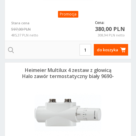
Promocja
Cena:
Stara cena
380,00 PLN
597,00 PLN
485,37 PLN netto
308,94 PLN netto
do koszyka
Heimeier Multilux 4 zestaw z głowicą
Halo zawór termostatyczny biały 9690-
27.800