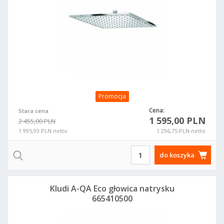
Promocja
Cena:
Stara cena
1 595,00 PLN
2 455,00 PLN
1 995,93 PLN netto
1 296,75 PLN netto
do koszyka
Kludi A-QA Eco głowica natrysku
665410500