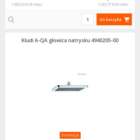
1 903,25 PLN netto
1 235,77 PLN netto
do koszyka
Kludi A-QA głowica natrysku 4940205-00
Promocja