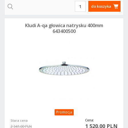
do koszyka
Kludi A-qa głowica natrysku 400mm
643400500
Promocja
Cena:
Stara cena
1 520,00 PLN
2 341,00 PLN