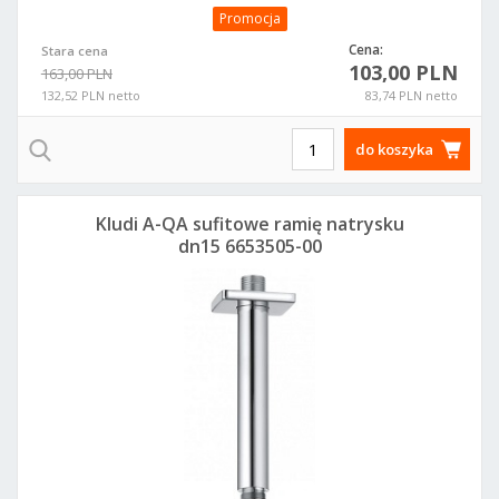
Promocja
Cena:
Stara cena
103,00 PLN
163,00 PLN
132,52 PLN netto
83,74 PLN netto
do koszyka
Kludi A-QA sufitowe ramię natrysku
dn15 6653505-00