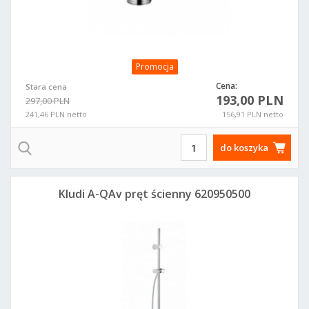
Promocja
Cena:
Stara cena
193,00 PLN
297,00 PLN
241,46 PLN netto
156,91 PLN netto
do koszyka
Kludi A-QAv pręt ścienny 620950500