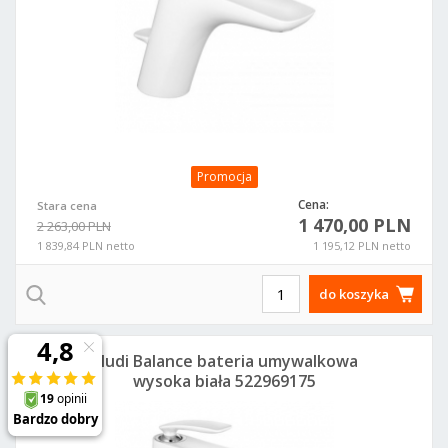
Promocja
Cena:
Stara cena
1 470,00 PLN
2 263,00 PLN
1 839,84 PLN netto
1 195,12 PLN netto
do koszyka
Kludi Balance bateria umywalkowa
wysoka biała 522969175