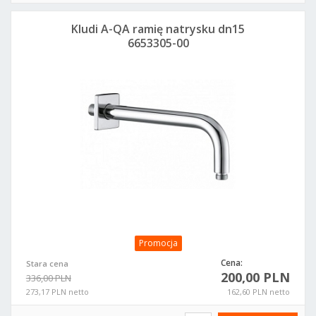
Kludi A-QA ramię natrysku dn15
6653305-00
Promocja
Cena:
Stara cena
200,00 PLN
336,00 PLN
273,17 PLN netto
162,60 PLN netto