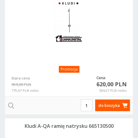
Promocja
Cena:
Stara cena
620,00 PLN
959,00 PLN
779,67 PLN netto
504,07 PLN netto
do koszyka
Kludi A-QA ramię natrysku 665130500