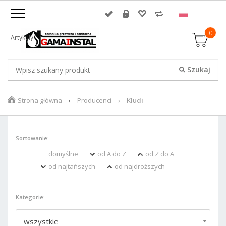
0
Artykuły
Strona główna
Producenci
Kludi
Sortowanie:
domyślne
od A do Z
od Z do A
od najtańszych
od najdroższych
Kategorie:
wszystkie