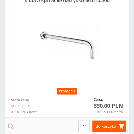
Kludi A-qa ramię natrysku 665140500
Promocja
Cena:
Stara cena
330,00 PLN
508,00 PLN
413,01 PLN netto
268,29 PLN netto
do koszyka