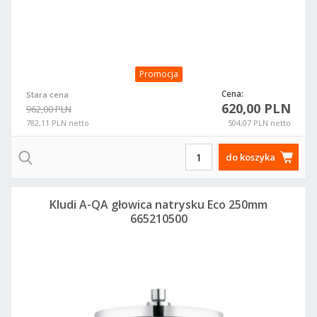
Promocja
Cena:
Stara cena
620,00 PLN
962,00 PLN
782,11 PLN netto
504,07 PLN netto
do koszyka
Kludi A-QA głowica natrysku Eco 250mm
665210500