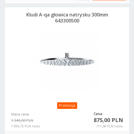
Kludi A-qa głowica natrysku 300mm
643300500
Promocja
Cena:
Stara cena
875,00 PLN
1 349,00 PLN
1 096,75 PLN netto
711,38 PLN netto