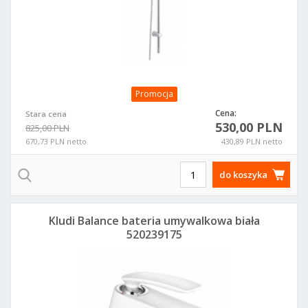
Promocja
Cena:
Stara cena
530,00 PLN
825,00 PLN
670,73 PLN netto
430,89 PLN netto
do koszyka
Kludi Balance bateria umywalkowa biała
520239175