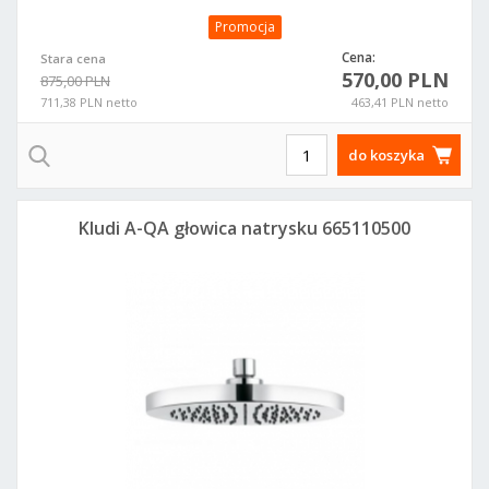
Promocja
Cena:
Stara cena
570,00 PLN
875,00 PLN
711,38 PLN netto
463,41 PLN netto
do koszyka
Kludi A-QA głowica natrysku 665110500