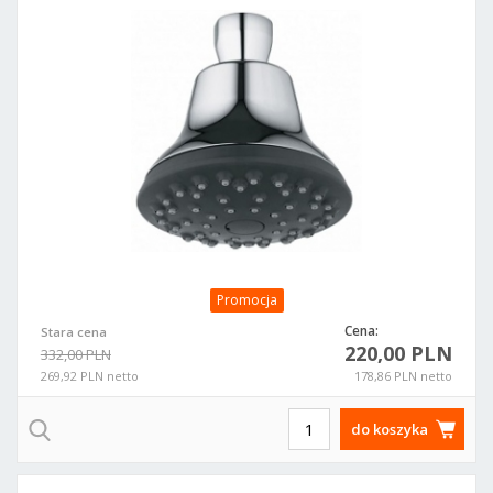
Promocja
Cena:
Stara cena
220,00 PLN
332,00 PLN
269,92 PLN netto
178,86 PLN netto
do koszyka