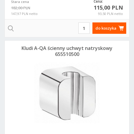
Cena:
Stara cena
115,00 PLN
182,00 PLN
147,97 PLN netto
93,50 PLN netto
do koszyka
Kludi A-QA ścienny uchwyt natryskowy
655510500