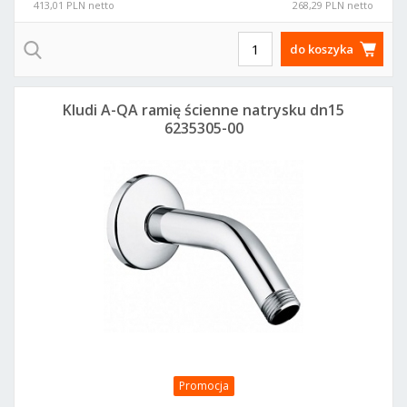
413,01 PLN netto
268,29 PLN netto
do koszyka
Kludi A-QA ramię ścienne natrysku dn15
6235305-00
Promocja