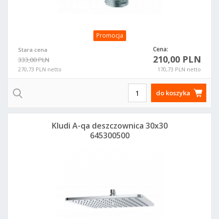
Promocja
Cena:
Stara cena
210,00 PLN
333,00 PLN
270,73 PLN netto
170,73 PLN netto
do koszyka
Kludi A-qa deszczownica 30x30
645300500