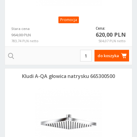
Promocja
Cena:
Stara cena
620,00 PLN
964,00 PLN
783,74 PLN netto
504,07 PLN netto
do koszyka
Kludi A-QA głowica natrysku 665300500