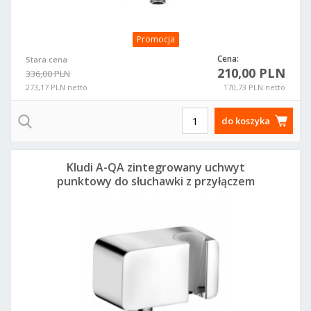
Promocja
Cena:
Stara cena
210,00 PLN
336,00 PLN
273,17 PLN netto
170,73 PLN netto
do koszyka
Kludi A-QA zintegrowany uchwyt
punktowy do słuchawki z przyłączem
kątowym 655600500