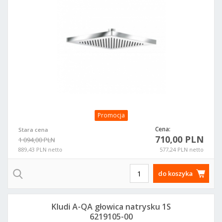
Promocja
Cena:
Stara cena
710,00 PLN
1 094,00 PLN
889,43 PLN netto
577,24 PLN netto
do koszyka
Kludi A-QA głowica natrysku 1S
6219105-00