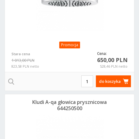
Promocja
Cena:
Stara cena
650,00 PLN
1 013,00 PLN
823,58 PLN netto
528,46 PLN netto
do koszyka
Kludi A-qa głowica prysznicowa
644250500