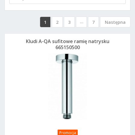
...
1
2
3
7
Następna
Kludi A-QA sufitowe ramię natrysku
665150500
Promocja