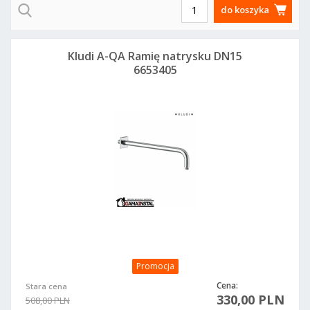
do koszyka
Kludi A-QA Ramię natrysku DN15
6653405
Promocja
Cena:
Stara cena
330,00 PLN
508,00 PLN