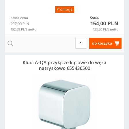
Promocja
Cena:
Stara cena
154,00 PLN
237,00 PLN
192,68 PLN netto
125,20 PLN netto
do koszyka
Kludi A-QA przyłącze kątowe do węża
natryskowo 655430500