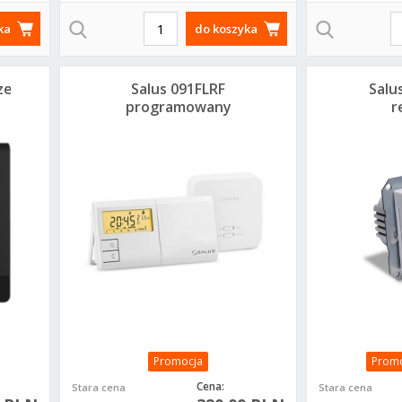
ka
do koszyka
zewodowy,
Salus 091FLRF
Salu
programowany
r
regulator
te
temperatury -
tygodniowy
po
bezprzewodowy
Promocja
Promo
Cena:
Stara cena
Stara cena