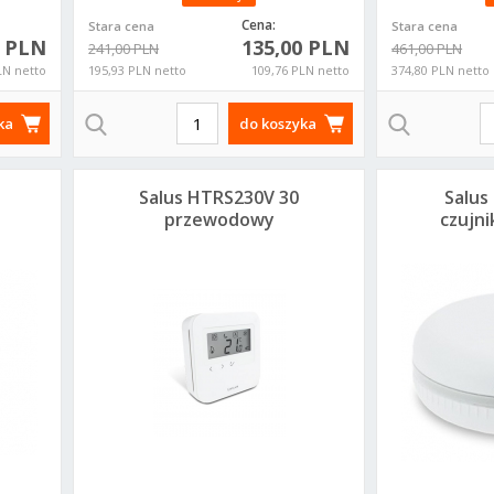
Cena:
Stara cena
Stara cena
0 PLN
135,00 PLN
241,00 PLN
461,00 PLN
LN netto
195,93 PLN netto
109,76 PLN netto
374,80 PLN netto
ka
do koszyka
Salus HTRS230V 30
Salus
przewodowy
czujni
cyfrowy regulator
ZigB
temperatury -
dobowy