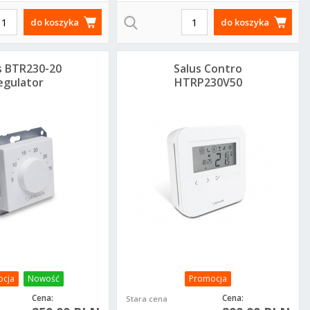
do koszyka
do koszyka
s BTR230-20
Salus Contro
egulator
HTRP230V50
mperatury
tygodniowy
dobowy
regulator
dtynkowy
temperatury
cja
Nowość
Promocja
Cena:
Cena:
Stara cena