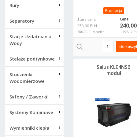
Rury
Promocja
Cena:
Stara cena
Separatory
240,0
353,00 PLN
286,99 PLN netto
195,12 P
Stacje Uzdatniania
Wody
do koszy
Stelaże podtynkowe
Salus KL04NSB
moduł
Studzienki
rozszerzający do
Wodomierzowe
listwy KL08NSB
Syfony / Zaworki
Systemy Kominowe
Wymienniki ciepła