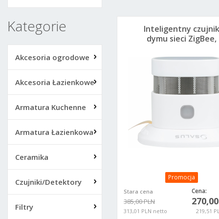
Kategorie
Inteligentny czujni
dymu sieci ZigBee,
bateryjny SD600
Akcesoria ogrodowe
Akcesoria Łazienkowe
Armatura Kuchenne
Armatura Łazienkowa
Ceramika
Promocja
Czujniki/Detektory
Cena:
Stara cena
270,0
385,00 PLN
Filtry
313,01 PLN netto
219,51 P