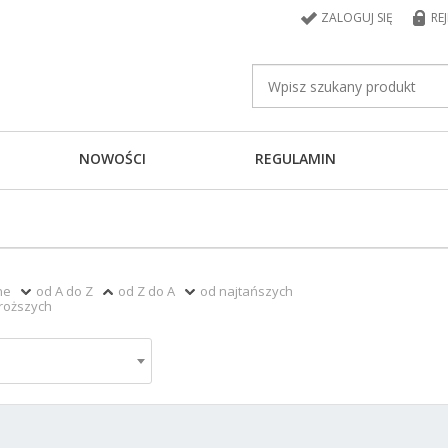
ZALOGUJ SIĘ
RE
NOWOŚCI
REGULAMIN
ne
od A do Z
od Z do A
od najtańszych
roższych