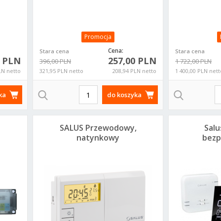
Promocja
Cena:
Stara cena
Stara cena
0 PLN
257,00 PLN
396,00 PLN
1 722,00 PLN
LN netto
321,95 PLN netto
208,94 PLN netto
1 400,00 PLN nett
ka
do koszyka
SALUS Przewodowy,
Salu
natynkowy
bez
regulator
0
m
tygodniowy,
Afriso BWC 330
Dab Esybox Mini
Wilo Atmos Pico
Dean
bateryjny 091FLV2
PRO sterownik
3 zestaw
25/1-6 pompa do
korek 
instalacyjny
podnoszenia
C.O. 4232694
cz
903300
ciśnienia
prz
60212597
NHC