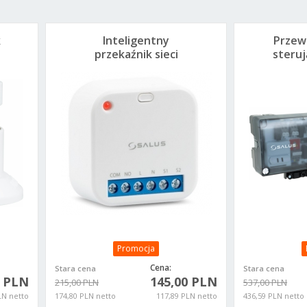
k
Inteligentny
Przew
przekaźnik sieci
steruj
ZigBee, 230 V AC
mo
SR600
sterow
cie
obieg
Promocja
Cena:
Stara cena
Stara cena
0 PLN
145,00 PLN
215,00 PLN
537,00 PLN
LN netto
174,80 PLN netto
117,89 PLN netto
436,59 PLN netto