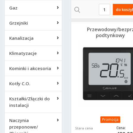
Gaz
do koszy
Grzejniki
Przewodowy/bezpr
podtynkowy
Kanalizacja
regulator
tygodniowy
Quantum, 230 V AC,
Klimatyzacje
czarny
Kominki i akcesoria
Kotły C.O.
Kształki/Złączki do
instalacji
Promocja
Naczynia
przeponowe/
Cena:
Stara cena