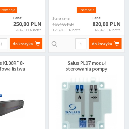
Promocja
Promocja
Cena:
Cena:
Stara cena
250,00 PLN
820,00 PLN
1 584,00 PLN
203,25 PLN netto
1 287,80 PLN netto
666,67 PLN netto
do koszyka
do koszyka
s KL08RF 8-
Salus PL07 moduł
fowa listwa
sterowania pompy
ntralna do
kotłem PL07
erowania
rzewaniem
dłogowym