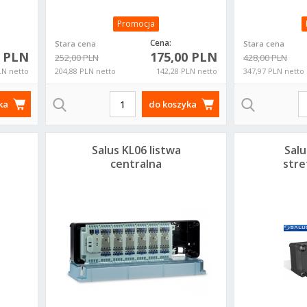
Promocja
Cena:
Stara cena
Stara cena
0 PLN
175,00 PLN
252,00 PLN
428,00 PLN
LN netto
204,88 PLN netto
142,28 PLN netto
347,97 PLN netto
ka
do koszyka
Salus KL06 listwa
Salu
centralna
stre
ogrzewania
ce
podłogowego 230V
st
og
po