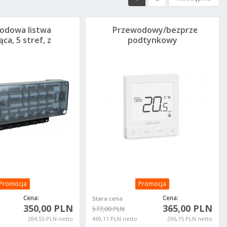
odowa listwa
Przewodowy/bezprzewodow
ąca, 5 stref, z
podtynkowy
żliwością
regulator
ania źródłem
tygodniowy
pła i pompą
Quantum, 230 V AC,
ową, 230 V AC
biały
Promocja
Promocja
Cena:
Cena:
Stara cena
350,00 PLN
365,00 PLN
577,00 PLN
284,55 PLN netto
469,11 PLN netto
296,75 PLN netto