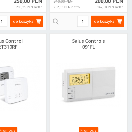
250,00 PLN
200,00 PLN
310,00 PLN
203,25 PLN netto
252,03 PLN netto
162,60 PLN netto
do koszyka
do koszyka
us Control
Salus Controls
RT310RF
091FL
rzewodowy,
programowany
ktroniczny
regulator
egulator
temperatury -
peratury -
tygodniowy
dobowy
przewowodwy
Promocja
Promocja