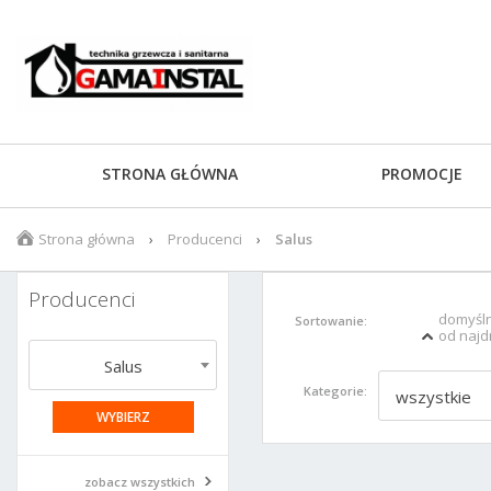
STRONA GŁÓWNA
PROMOCJE
Strona główna
Producenci
Salus
Producenci
domyśl
Sortowanie:
od najd
Salus
Kategorie:
wszystkie
zobacz wszystkich