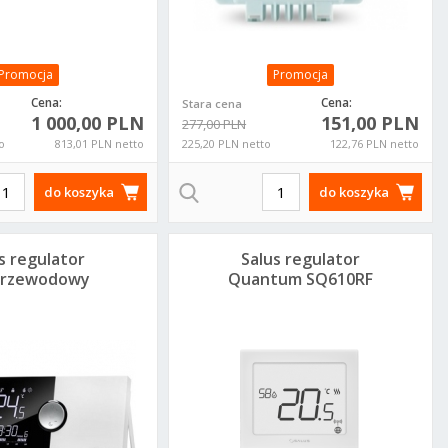
Promocja
Promocja
Cena:
Cena:
Stara cena
1 000,00 PLN
151,00 PLN
277,00 PLN
o
813,01 PLN netto
225,20 PLN netto
122,76 PLN netto
do koszyka
do koszyka
s regulator
Salus regulator
przewodowy
Quantum SQ610RF
91PRORF
akumulatorowy z
czujnikiem
te Nero
Grundfos Magna
Kaisai Eco Klima
Afriso zawó
wilgotności
klik klak
3 32-120 pompa
KEX klimatyzacja
mieszający 
arny z
obiegowa
KEX-
drogowy AR
elewem
98609707
09KTH2I/KEX-
384 DN25
_N10U
09KTH2O
13384200