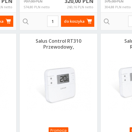
0 PLN
320,00 PLN
707,00 PLN
375,00 PLN
LN netto
574,80 PLN netto
260,16 PLN netto
304,88 PLN netto
ka
do koszyka
Salus Control RT310
Sal
Przewodowy,
elektroniczny
Bezp
regulator
ele
temperatury -
r
dobowy
tem
Promocja