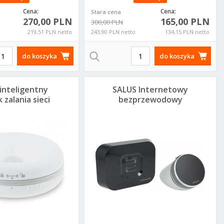
Cena:
Cena:
Stara cena
270,00 PLN
165,00 PLN
300,00 PLN
219,51 PLN netto
243,90 PLN netto
134,15 PLN netto
do koszyka
do koszyka
 inteligentny
SALUS Internetowy
k zalania sieci
bezprzewodowy
ee bateryjny
natynkowy
WLS600
regulator
tygodniowy z
wbudowanym
akumulatorem
IT800WIFI