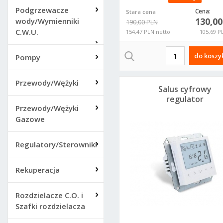
Podgrzewacze
Cena:
Stara cena
130,0
wody/Wymienniki
190,00 PLN
C.W.U.
154,47 PLN netto
105,69 P
do koszy
Pompy
Przewody/Wężyki
Salus cyfrowy
regulator
Przewody/Wężyki
temperatury
podtynkowy
Gazowe
przewodowy
BTRP230(50)
Regulatory/Sterowniki
Rekuperacja
Rozdzielacze C.O. i
Szafki rozdzielacza