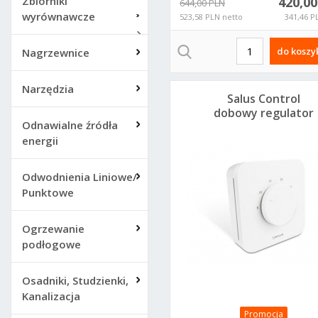
Zbiorniki
420,0
644,00 PLN
wyrównawcze
523,58 PLN netto
341,46 P
do koszy
Nagrzewnice
Narzędzia
Salus Control
dobowy regulator
Odnawialne źródła
temperatury
energii
HTR230V20
Odwodnienia Liniowe/
Punktowe
Ogrzewanie
podłogowe
Osadniki, Studzienki,
Kanalizacja
Promocja