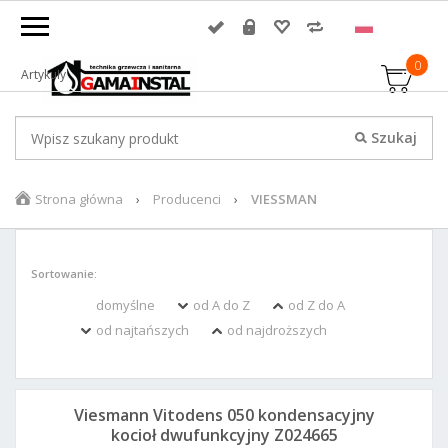
0
Artykuły
Strona główna
Producenci
VIESSMAN
Sortowanie:
domyślne
od A do Z
od Z do A
od najtańszych
od najdroższych
Viesmann Vitodens 050 kondensacyjny
kocioł dwufunkcyjny Z024665