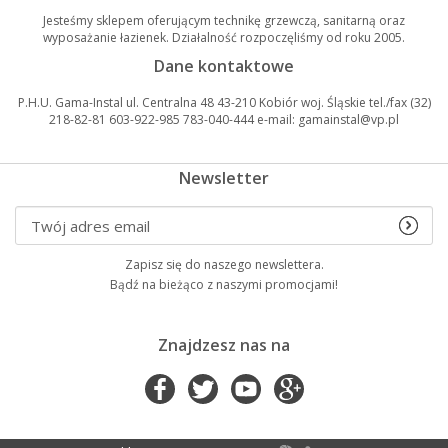
Jesteśmy sklepem oferującym technikę grzewczą, sanitarną oraz
wyposażanie łazienek. Działalność rozpoczęliśmy od roku 2005.
Dane kontaktowe
P.H.U. Gama-Instal ul. Centralna 48 43-210 Kobiór woj. Śląskie tel./fax (32)
218-82-81 603-922-985 783-040-444 e-mail: gamainstal@vp.pl
Newsletter
Zapisz się do naszego newslettera.
Bądź na bieżąco z naszymi promocjami!
Znajdzesz nas na